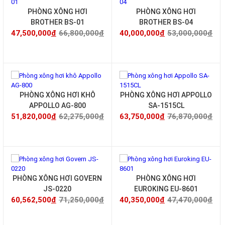
PHÒNG XÔNG HƠI
PHÒNG XÔNG HƠI
BROTHER BS-01
BROTHER BS-04
47,500,000
đ
66,800,000
đ
40,000,000
đ
53,000,000
đ
-17%
-17%
PHÒNG XÔNG HƠI KHÔ
PHÒNG XÔNG HƠI APPOLLO
APPOLLO AG-800
SA-1515CL
51,820,000
đ
62,275,000
đ
63,750,000
đ
76,870,000
đ
-15%
-15%
PHÒNG XÔNG HƠI GOVERN
PHÒNG XÔNG HƠI
JS-0220
EUROKING EU-8601
60,562,500
đ
71,250,000
đ
40,350,000
đ
47,470,000
đ