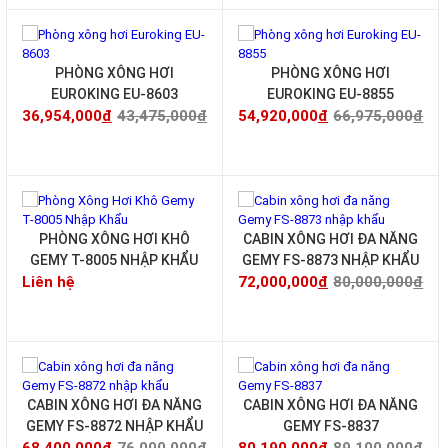
-15%
-18%
PHÒNG XÔNG HƠI
PHÒNG XÔNG HƠI
EUROKING EU-8603
EUROKING EU-8855
36,954,000
đ
43,475,000
đ
54,920,000
đ
66,975,000
đ
-10%
PHÒNG XÔNG HƠI KHÔ
CABIN XÔNG HƠI ĐA NĂNG
GEMY T-8005 NHẬP KHẨU
GEMY FS-8873 NHẬP KHẨU
Liên hệ
72,000,000
đ
80,000,000
đ
-10%
-10%
CABIN XÔNG HƠI ĐA NĂNG
CABIN XÔNG HƠI ĐA NĂNG
GEMY FS-8872 NHẬP KHẨU
GEMY FS-8837
Một số mẫu tủ bếp gỗ hương đang sử dụng