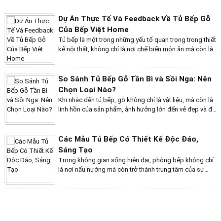
thẩm mỹ mà còn góp phần nâng cao sự tiện nghi trong
cuộc sống hàng ngày. Với gỗ melamine, bạn có vô vàn
Dự Án Thực Tế Và Feedback Về Tủ Bếp Gỗ
lựa chọn về màu sắc và kiểu dáng, từ hiện đại, sang
Của Bếp Việt Home
trọng đến cổ điển, ấm cúng. Hãy cùng khám phá hơn 10
Tủ bếp là một trong những yếu tố quan trọng trong thiết
mẫu tủ bếp gỗ melamine ấn tượng, giúp bạn tìm ra thiết
kế nội thất, không chỉ là nơi chế biến món ăn mà còn là
kế hoàn hảo cho không gian bếp của mình!
không gian ấm cúng gắn kết gia đình. Tại cửa hàng Bếp
Việt Home, chúng tôi tự hào mang đến những sản phẩm
tủ bếp gỗ chất lượng cao, phù hợp với nhu cầu và sở
So Sánh Tủ Bếp Gỗ Tần Bì và Sồi Nga: Nên
thích của từng gia đình. Dưới đây là những đánh giá từ
Chọn Loại Nào?
khách hàng và một số dự án thực tế tiêu biểu mà chúng
Khi nhắc đến tủ bếp, gỗ không chỉ là vật liệu, mà còn là
tôi đã thực hiện.
linh hồn của sản phẩm, ảnh hưởng lớn đến vẻ đẹp và độ
bền của tủ. Trong hành trình tìm kiếm tủ bếp hoàn hảo,
hai “ngôi sao” sáng giá là gỗ tần bì và gỗ sồi Nga sẽ
làm bạn phân vân. Liệu gỗ tần bì với độ bền bỉ và giá cả
Các Mẫu Tủ Bếp Có Thiết Kế Độc Đáo,
phải chăng có đánh bại được sự sang trọng và đẳng
Sáng Tạo
cấp của gỗ sồi Nga? Hãy cùng khám phá và tìm ra lựa
Trong không gian sống hiện đại, phòng bếp không chỉ
chọn lý tưởng cho không gian bếp của bạn!
là nơi nấu nướng mà còn trở thành trung tâm của sự
sáng tạo và phong cách. Việc lựa chọn một mẫu tủ bếp
không còn dừng lại ở tính tiện dụng, mà còn là cách để
thể hiện cá tính và gu thẩm mỹ của gia chủ. Những mẫu
Tủ Bếp Gỗ Sơn Màu - Đa Dạng Sắc Màu
KHUYẾN MÃI
tủ bếp có thiết kế độc đáo, sáng tạo dưới đây sẽ mang
Trong thế giới thiết kế nội thất hiện đại, tủ bếp không
đến cho bạn nguồn cảm hứng mới mẻ, từ sự kết hợp hài
chỉ là nơi lưu trữ mà còn là điểm nhấn quan trọng, thể