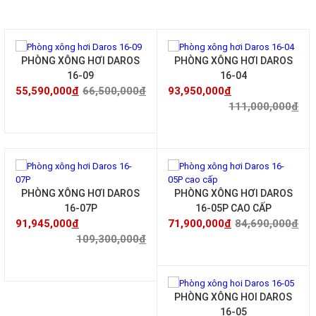
SẢN PHẨM LIÊN QUAN
-16%
-15%
PHÒNG XÔNG HƠI DAROS
PHÒNG XÔNG HƠI DAROS
16-09
16-04
55,590,000
đ
66,500,000
đ
93,950,000
đ
111,000,000
đ
-16%
-15%
PHÒNG XÔNG HƠI DAROS
PHÒNG XÔNG HƠI DAROS
16-07P
16-05P CAO CẤP
91,945,000
đ
71,900,000
đ
84,690,000
đ
Nếu bạn đang muốn mua được
phòng xông hơi bồn tắm
109,300,000
đ
nhập khẩu
chính hãng giá có
chiết
khấu
, bạn nên lựa chọn
đến cửa hàng uy tín như Nội
Thất
Việt
Home
.
Liên hệ Nội
Thất
Việt Home
ngay bây giờ cập nhật được giá tốt nhất thị
-17%
PHÒNG XÔNG HOI DAROS
trường cùng với chế độ bảo hành, bảo trì, quy trình và lắp đặt
16-05