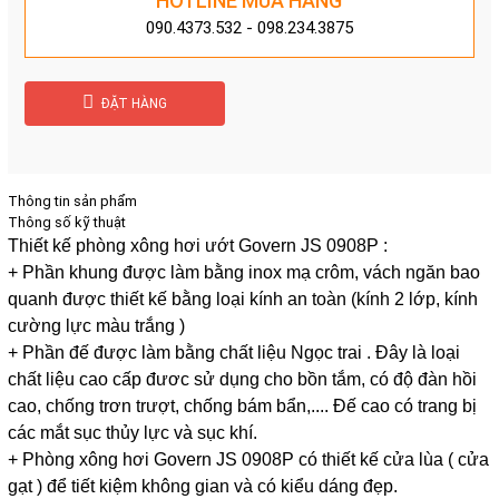
HOTLINE MUA HÀNG
090.4373.532 - 098.234.3875
ĐẶT HÀNG
Thông tin sản phẩm
Thông số kỹ thuật
Thiết kế phòng xông hơi ướt Govern JS 0908P :
+ Phần khung được làm bằng inox mạ crôm, vách ngăn bao
quanh được thiết kế bằng loại kính an toàn (kính 2 lớp, kính
cường lực màu trắng )
+ Phần đế được làm bằng chất liệu Ngọc trai . Đây là loại
chất liệu cao cấp đươc sử dụng cho bồn tắm, có độ đàn hồi
cao, chống trơn trượt, chống bám bẩn,.... Đế cao có trang bị
các mắt sục thủy lực và sục khí.
+ Phòng xông hơi Govern JS 0908P có thiết kế cửa lùa ( cửa
gạt ) để tiết kiệm không gian và có kiểu dáng đẹp.