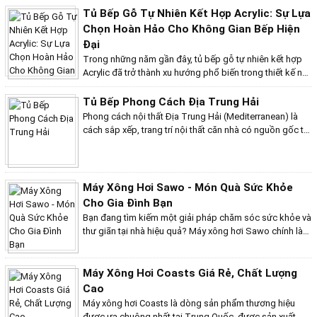
về màu sắc, vân gỗ, độ bền và giá thành, khiến chúng
Tủ Bếp Gỗ Tự Nhiên Kết Hợp Acrylic: Sự Lựa
phù hợp với những nhu cầu và sở thích khác nhau.
Chọn Hoàn Hảo Cho Không Gian Bếp Hiện
Đại
Trong những năm gần đây, tủ bếp gỗ tự nhiên kết hợp
Acrylic đã trở thành xu hướng phổ biến trong thiết kế nội
thất bếp. Sự kết hợp này không chỉ mang lại vẻ đẹp hiện
đại, sang trọng mà còn đảm bảo tính bền vững và tiện
Tủ Bếp Phong Cách Địa Trung Hải
ích cao cho người sử dụng. Hãy cùng khám phá những
Phong cách nội thất Địa Trung Hải (Mediterranean) là
lý do vì sao tủ bếp gỗ tự nhiên kết hợp Acrylic lại được
cách sắp xếp, trang trí nội thất căn nhà có nguồn gốc từ
ưa chuộng đến vậy.
các quốc gia Châu Âu - phía Bắc bờ biển Địa Trung Hải
bao gồm Tây Ban Nha, Hy Lạp, Ý. Phong cách này chú
trọng vào sự mát mẻ và phóng khoáng, thoải mái và dễ
chịu, mang đến cho không gian bếp vẻ đẹp tinh tế và sự
Máy Xông Hơi Sawo - Món Quà Sức Khỏe
ấm cúng đặc trưng của vùng biển nhiệt đới. Đây là một
Cho Gia Đình Bạn
trong những phong cách thiết kế nội thất được ưa
Bạn đang tìm kiếm một giải pháp chăm sóc sức khỏe và
chuộng nhất hiện nay nhờ vào sự pha trộn hoàn hảo
thư giãn tại nhà hiệu quả? Máy xông hơi Sawo chính là
giữa các yếu tố tự nhiên và nghệ thuật. Tủ bếp phong
lựa chọn hoàn hảo dành cho bạn và gia đình. Sawo là
cách Địa Trung Hải không chỉ là nơi chế biến thực phẩm
thương hiệu lâu đời đến từ Phần Lan, quốc gia khởi
mà còn là trung tâm của sự ấm áp và tình thân trong gia
nguồn của văn hóa xông hơi. Với hơn 60 năm kinh
Máy Xông Hơi Coasts Giá Rẻ, Chất Lượng
đình.
nghiệm, Sawo đã khẳng định vị thế dẫn đầu trong ngành
Cao
sản xuất thiết bị xông hơi, mang đến cho khách hàng
Máy xông hơi Coasts là dòng sản phẩm thương hiệu
những sản phẩm chất lượng cao và an toàn.
được ưa chuộng nhất tại Trung Quốc, được sản xuất