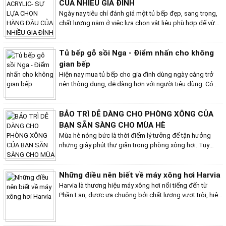
CỦA NHIỀU GIA ĐÌNH
Ngày nay tiêu chí đánh giá một tủ bếp đẹp, sang trọng,
chất lượng nằm ở việc lựa chọn vật liệu phù hợp để vừa
có tính thẩm mỹ mà vẫn đáp ứng đủ công năng. Chính vì
thế tủ bếp Acrylic với nhiều ưu điểm nổi bậc, đáp ứng
đầy đủ những tiêu chí cho một chiếc tủ bếp đẹp, sang
Tủ bếp gỗ sồi Nga - Điểm nhấn cho không
trọng đang được ưa chuộng ở hầu hết gia đình Việt
gian bếp
Nam. Bài viết dưới đây của Bếp Việt Home sẽ chia sẻ
Hiện nay mua tủ bếp cho gia đình dùng ngày càng trở
những bí mật của tủ bếp Acrylic.
nên thông dụng, dễ dàng hơn với người tiêu dùng. Có
quá nhiều mẫu mã, chất liệu khiến cho người mua bị rối
loạn càng tìm càng mơ hồ. Tủ bếp gỗ sồi Nga từ lâu đã
trở thành lựa chọn hàng đầu cho các gia đình Việt bởi sở
BẢO TRÌ DỄ DÀNG CHO PHÒNG XÔNG CỦA
hữu nhiều ưu điểm vượt trội so với các loại gỗ khác. Bài
BẠN SẴN SÀNG CHO MÙA HÈ
viết của Việt Home sẽ chia sẻ những thông tin hữu ích
Mùa hè nóng bức là thời điểm lý tưởng để tận hưởng
cho tủ bếp gỗ sồi Nga - điểm nhấn cho không gian bếp.
những giây phút thư giãn trong phòng xông hơi. Tuy
nhiên, để đảm bảo phòng xông hơi hoạt động hiệu quả
và an toàn, bạn cần thực hiện một số bước bảo trì đơn
giản trước khi sử dụng. Bếp Việt Home sẽ chia sẽ nhưng
Những điều nên biết về máy xông hơi Harvia
thông tin bổ ích về một số bước bảo trì dễ dàng cho
Harvia là thương hiệu máy xông hơi nổi tiếng đến từ
phòng xông hơi của bạn sẵn sàng cho mùa hè.
Phần Lan, được ưa chuộng bởi chất lượng vượt trội, hiệu
quả cao và độ bền bỉ ấn tượng. Tuy nhiên nhiều người
vẫn chưa hiểu hết được những giá trị mà máy xông hơi
Harvia mang lại cho bạn. Hãy cùng Bếp Việt Home khám