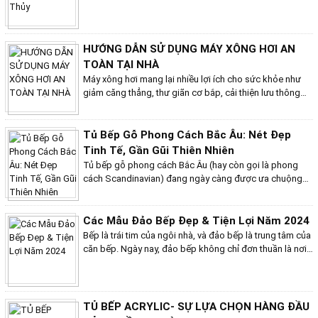
Thủy cũng có thể bị suy yếu bởi những yếu tố khắc chế
như Hỏa và Thổ. Do đó, việc lựa chọn tủ bếp hợp phong
thủy cho người mệnh Thủy sẽ giúp cân bằng ngũ hành,
củng cố năng lượng cho gia chủ, từ đó thu hút may mắn,
HƯỚNG DẪN SỬ DỤNG MÁY XÔNG HƠI AN
tài lộc và sức khỏe.
TOÀN TẠI NHÀ
Máy xông hơi mang lại nhiều lợi ích cho sức khỏe như
giảm căng thẳng, thư giãn cơ bắp, cải thiện lưu thông
máu, đào thải độc tố,... Tuy nhiên, để đảm bảo an toàn
khi sử dụng máy xông hơi tại nhà, hãy cùng bếp Việt
Home tìm hiểu những hướng dẫn sử dụng máy xông hơi
Tủ Bếp Gỗ Phong Cách Bắc Âu: Nét Đẹp
an toàn tại nhà.
Tinh Tế, Gần Gũi Thiên Nhiên
Tủ bếp gỗ phong cách Bắc Âu (hay còn gọi là phong
cách Scandinavian) đang ngày càng được ưa chuộng
tại Việt Nam. Phong cách Scandinavian gắn liền với nét
đặc trưng, vẻ đẹp của bán đảo Scandinavia, nằm ở phía
Bắc của Châu Âu nên mang đậm dấu ấn văn hóa và nghệ
Các Mẫu Đảo Bếp Đẹp & Tiện Lợi Năm 2024
thuật độc đáo của ba quốc gia Bắc Âu: Đan Mạch, Na Uy
Bếp là trái tim của ngôi nhà, và đảo bếp là trung tâm của
và Thụy Điển. Phong cách này đề cao vẻ đẹp tinh tế,
căn bếp. Ngày nay, đảo bếp không chỉ đơn thuần là nơi
sang trọng và mang đến cảm giác gần gũi với thiên
để sơ chế thực phẩm và nấu nướng mà còn là nơi để
nhiên cho không gian bếp.
quây quần gia đình và bạn bè. Do đó, việc lựa chọn mẫu
đảo bếp đẹp và tiện lợi là rất quan trọng. Dưới đây là
một số mẫu đảo bếp đẹp và tiện lợi được ưa chuộng
TỦ BẾP ACRYLIC- SỰ LỰA CHỌN HÀNG ĐẦU
trong năm 2024.