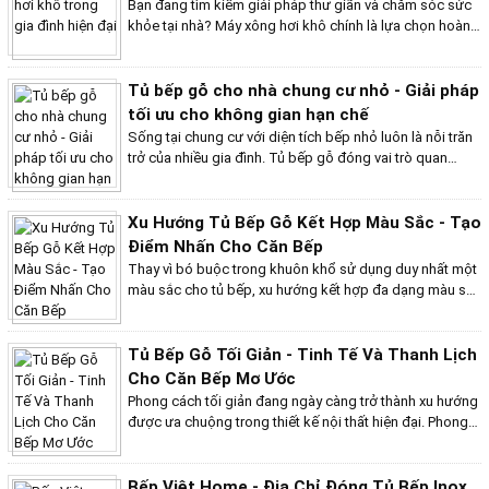
Bạn đang tìm kiếm giải pháp thư giãn và chăm sóc sức
phòng hơi gia đình mới nhất hiện nay để tạo ra một
khỏe tại nhà? Máy xông hơi khô chính là lựa chọn hoàn
phòng xông hơi độc đáo cho gia đình bạn.
hảo dành cho bạn! Xu hướng sử dụng máy xông hơi khô
trong gia đình hiện đại ngày càng phổ biến bởi những lợi
ích tuyệt vời mà nó mang lại. Bài viết dưới đây của Bếp
Tủ bếp gỗ cho nhà chung cư nhỏ - Giải pháp
Việt Home sẽ cập nhất xu hướng sử dụng máy xông hơi
tối ưu cho không gian hạn chế
khô trong gia đình hiện đại cho quý khách hàng.
Sống tại chung cư với diện tích bếp nhỏ luôn là nỗi trăn
trở của nhiều gia đình. Tủ bếp gỗ đóng vai trò quan
trọng trong việc tối ưu hóa không gian và mang lại sự
tiện lợi cho khu bếp chung cư nhỏ. Bài viết này của bếp
Việt Home sẽ chia sẻ những giải pháp tối ưu giúp bạn
Xu Hướng Tủ Bếp Gỗ Kết Hợp Màu Sắc - Tạo
lựa chọn tủ bếp gỗ phù hợp cho căn hộ của mình.
Điểm Nhấn Cho Căn Bếp
Thay vì bó buộc trong khuôn khổ sử dụng duy nhất một
màu sắc cho tủ bếp, xu hướng kết hợp đa dạng màu sắc
cho khu vực này đang ngày càng được các gia đình ưa
chuộng. Nó không chỉ đơn thuần là sự sáng tạo, phá
cách mà còn là lời khẳng định cho phong cách cá nhân,
Tủ Bếp Gỗ Tối Giản - Tinh Tế Và Thanh Lịch
góp phần tạo điểm nhấn ấn tượng và truyền cảm hứng
Cho Căn Bếp Mơ Ước
cho căn bếp.
Phong cách tối giản đang ngày càng trở thành xu hướng
được ưa chuộng trong thiết kế nội thất hiện đại. Phong
cách này mang đến sự tinh tế, thanh lịch và vẻ đẹp vượt
thời gian cho ngôi nhà của bạn, đồng thời đáp ứng nhu
cầu sử dụng tiện nghi của gia đình. Nếu bạn đang tìm
Bếp Việt Home - Địa Chỉ Đóng Tủ Bếp Inox