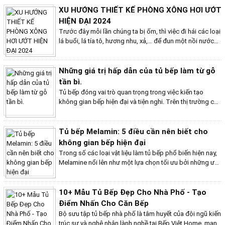
phá những điều nên biết về sản phẩm này nhé!
XU HƯỚNG THIẾT KẾ PHÒNG XÔNG HƠI ƯỚT
HIỆN ĐẠI 2024
Trước đây mỗi lần chúng ta bị ốm, thì việc đi hái các loại
lá buổi, lá tía tô, hương nhu, xả,… để đun một nồi nước
xông giải cảm là suy nghĩ đầu tiên. Vẫn là phương pháp
xông bằng hơi nước nóng nhưng mang lại cho người sử
dụng nhiều công dụng cho cơ thể và sức khỏe hơn,
Những giá trị hấp dẫn của tủ bếp làm từ gỗ
phòng xông hơi ướt chính là sự cải tiến của truyền
tần bì.
thống, thiết kế theo xu hướng hiện đại. Phòng xông hơi
Tủ bếp đóng vai trò quan trọng trong việc kiến tạo
ướt không chỉ mang lại lợi ích cho sức khỏe mà còn góp
không gian bếp hiện đại và tiện nghi. Trên thị trường có
phần tạo nên không gian thư giãn tuyệt vời trong nhà.
rất nhiều chất liệu để làm tủ bếp như: gỗ tự nhiên, gỗ
Dưới đây là một số xu hướng thiết kế phòng xông hơi
công nghiệp, nhựa, inox,...Giữa nhiều sự lựa chọn chất
ướt hiện đại được ưa chuộng trong năm 2024.
liệu để làm tủ bếp, tủ bếp làm từ gỗ tần bì mang nhiều
Tủ bếp Melamin: 5 điều cần nên biết cho
nét cuốn hút riêng. Hãy cùng bếp Việt Home khám phá
không gian bếp hiện đại
những giá trị hấp dẫn của tủ bếp làm từ gỗ tần bì.
Trong số các loại vật liệu làm tủ bếp phổ biến hiện nay,
Melamine nổi lên như một lựa chọn tối ưu bởi những ưu
điểm vượt trội về tính thẩm mỹ, độ bền và giá thành hợp
lý. Bài viết này, Bếp Việt Home sẽ chia sẻ 5 điều cần biết
về tủ bếp Melamine, giúp bạn sở hữu không gian bếp
10+ Mẫu Tủ Bếp Đẹp Cho Nhà Phố - Tạo
hiện đại và ưng ý nhất.
Điểm Nhấn Cho Căn Bếp
Bộ sưu tập tủ bếp nhà phố là tâm huyết của đội ngũ kiến
trúc sư và nghệ nhân lành nghề tại Bếp Việt Home, mang