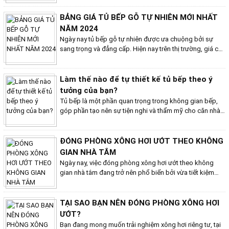
trọng. Trong đó, tủ bếp mini đóng vai trò thiết yếu trong
việc tối ưu hóa diện tích bếp, đồng thời mang lại sự tiện
BẢNG GIÁ TỦ BẾP GỖ TỰ NHIÊN MỚI NHẤT
nghi cho người sử dụng. Bài viết này sẽ giới thiệu đến
NĂM 2024
bạn những mẫu tủ bếp nhỏ gọn đẹp và tiện ích nhất trên
Ngày nay tủ bếp gỗ tự nhiên được ưa chuộng bởi sự
thị trường hiện nay nhằm giúp bạn dễ dàng tìm được
sang trọng và đẳng cấp. Hiện nay trên thị trường, giá cả
mẫu tủ bếp mini phù hợp với nhu cầu và không gian
tủ bếp gỗ tự nhiên có thể giao động tùy thuộc vào nhiều
sống của mình.
yếu tố như loại gỗ, kích thước, phụ kiện,... Bài viết này
của Bếp Việt Home sẽ cập nhật bảng giá tủ bếp gỗ tự
Làm thế nào để tự thiết kế tủ bếp theo ý
nhiên mới nhất năm 2024.
tưởng của bạn?
Tủ bếp là một phần quan trọng trong không gian bếp,
góp phần tạo nên sự tiện nghi và thẩm mỹ cho căn nhà.
Việc tự thiết kế tủ bếp theo ý tưởng của riêng bạn sẽ
giúp bạn sở hữu một không gian bếp độc đáo và phù
hợp với nhu cầu sử dụng của gia đình. Vậy làm thế nào
ĐÓNG PHÒNG XÔNG HƠI ƯỚT THEO KHÔNG
để tự thiết kế tủ bếp theo ý tưởng của bạn? Cùng Bếp
GIAN NHÀ TẮM
Việt Home tìm hiểu những thông tin hữu ích để tự thiết tủ
Ngày nay, việc đóng phòng xông hơi ướt theo không
bếp theo ý tưởng của bạn.
gian nhà tắm đang trở nên phổ biển bởi vừa tiết kiệm
không gian vừa mang lại trải nghiệm tuyệt vời cho bạn.
Đóng phòng xông hơi ướt theo không gian nhà tắm là
giải pháp hữu hiệu tận dụng không gian hiệu quả. Cùng
TẠI SAO BẠN NÊN ĐÓNG PHÒNG XÔNG HƠI
Bếp Việt Home tìm hiểu một số lưu ý để đảm bảo thi
ƯỚT?
công phòng xông hơi ướt theo không gian nhà tắm hữu
Bạn đang mong muốn trải nghiệm xông hơi riêng tư, tại