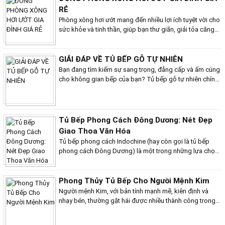
quyết này nhé!
RẺ
Phòng xông hơi ướt mang đến nhiều lợi ích tuyệt vời cho
sức khỏe và tinh thần, giúp bạn thư giãn, giải tỏa căng
thẳng và nâng cao sức đề kháng. Tuy nhiên, chi phí lắp
đặt phòng xông hơi ướt tại nhà có thể khiến nhiều người
e ngại. Vậy làm thế nào để có thể đóng phòng xông hơi
GIẢI ĐÁP VỀ TỦ BẾP GỖ TỰ NHIÊN
ướt gia đình giá rẻ mà vẫn đảm bảo chất lượng và hiệu
Bạn đang tìm kiếm sự sang trọng, đẳng cấp và ấm cúng
quả sử dụng? Bếp Việt Home xin chia sẻ một số tuýp
cho không gian bếp của bạn? Tủ bếp gỗ tự nhiên chính
đóng phòng xông hơi ướt gia đình giá rẻ.
là lựa chọn hoàn hảo, mang đến giải pháp nội thất hoàn
hảo đáp ứng mọi nhu cầu và sở thích của bạn. Tuy nhiên
hiện nay có rất nhiều người vẫn có nhiều thắc mắc về tủ
bếp gỗ tự nhiên. Bài viết này của Bếp Việt Home sẽ giải
Tủ Bếp Phong Cách Đông Dương: Nét Đẹp
đáp những thắc mắc của quý khách hàng về tủ bếp gỗ
Giao Thoa Văn Hóa
tự nhiên.
Tủ bếp phong cách Indochine (hay còn gọi là tủ bếp
phong cách Đông Dương) là một trong những lựa chọn
được ưa chuộng trong thiết kế nội thất hiện nay. Phong
cách này mang đến sự kết hợp độc đáo giữa nét lãng
mạn, sang trọng của văn hóa phương Tây và sự mộc
Phong Thủy Tủ Bếp Cho Người Mệnh Kim
mạc, nhẹ nhàng của văn hóa Á Đông, tạo nên một không
Người mệnh Kim, với bản tính mạnh mẽ, kiên định và
gian bếp vừa ấm cúng, tiện nghi lại vô cùng tinh tế.
nhạy bén, thường gặt hái được nhiều thành công trong
sự nghiệp. Tuy nhiên, để gia tăng may mắn và tài lộc, họ
cũng cần chú trọng đến yếu tố phong thủy trong mọi