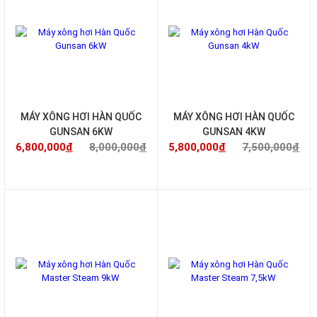
BẾP TỪ BỐN BẾP
BẾP TỪ ĐƠN
BỒN TẮM
Bồn Tắm Jacuzzi
Bồn Tắm Nhập Khẩu
Bồn Tắm Xây
Bồn Tắm Nằm
Bồn Tắm Góc
MÁY XÔNG HƠI HÀN QUỐC
MÁY XÔNG HƠI HÀN QUỐC
Bồn Tắm Đứng Vách Kính
GUNSAN 6KW
GUNSAN 4KW
Bồn Tắm Độc Lập
6,800,000
đ
8,000,000
đ
5,800,000
đ
7,500,000
đ
Bồn Tắm Massage
Bồn Tắm Giá Rẻ
BẾP GA
BẾP GAS GIÁ RẺ
BẾP GA DOMINO
-16%
-17%
Bếp ga kết hợp từ
BẾP GA ÂM
BẾP GA HỒNG NGOẠI
BẾP GA DƯƠNG
MÁY HÚT MÙI
MÁY HÚT MÙI GIÁ RẺ
MÁY HÚT MÙI NHẬP KHẨU
MÁY HÚT MÙI ÂM BÀN