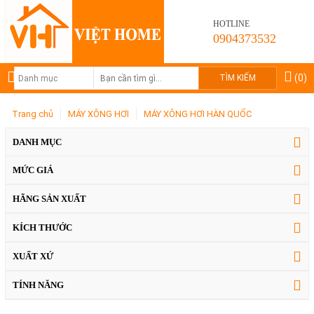
HOTLINE
0904373532
(0)
Trang chủ
MÁY XÔNG HƠI
MÁY XÔNG HƠI HÀN QUỐC
Trang chủ
Giới thiệu
DANH MỤC
Sản phẩm
TỦ BẾP
MỨC GIÁ
TỦ BẾP ĐẸP
TỦ BẾP GỖ
HÃNG SẢN XUẤT
TỦ BẾP NHẬP KHẨU
TỦ BẾP CAO CẤP
TỦ BẾP GIÁ RẺ
KÍCH THƯỚC
TỦ BẾP BIỆT THỰ
TỦ BẾP NHÀ PHỐ
XUẤT XỨ
TỦ BẾP CHUNG CƯ
TỦ BẾP HIỆN ĐẠI
TÍNH NĂNG
TỦ BẾP CỔ ĐIỂN
MÁY XÔNG HƠI