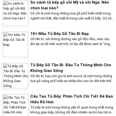
trở thành lựa chọn ưu tiên cho các sản phẩm nội thất
So sánh tủ bếp gỗ sồi Mỹ và sồi Nga: Nên
cao cấp. Trong đó, tủ bếp gỗ gõ không chỉ mang lại vẻ
chọn loại nào?
đẹp thẩm mỹ mà còn có những ưu điểm vượt trội về độ
Gỗ sồi là một trong những loại gỗ phổ biến nhất trong
bền và tính năng sử dụng.
ngành nội thất, đặc biệt là trong sản xuất tủ bếp. Gỗ sồi
có hai loại chính: gỗ sồi Mỹ (American Oak) và gỗ sồi
Nga (Russian Oak). Mặc dù cả hai đều là gỗ sồi, nhưng
chúng có những đặc điểm, ưu nhược điểm khác nhau,
10+ Mẫu Tủ Bếp Gỗ Tần Bì Đẹp
ảnh hưởng đến quyết định lựa chọn của người tiêu dùng.
Gỗ tần bì, với những đường vân gỗ độc đáo, màu sắc
ấm áp và độ bền vượt trội, từ lâu đã được xem là "ông
hoàng" của các loại gỗ dùng để làm tủ bếp. Không chỉ
sở hữu vẻ đẹp tự nhiên, gỗ tần bì còn có khả năng chịu
lực tốt, chống mối mọt và dễ dàng gia công, tạo hình.
Chính vì vậy, tủ bếp gỗ tần bì luôn mang đến sự sang
Tủ Bếp Gỗ Tần Bì: Đầu Tư Thông Minh Cho
trọng, đẳng cấp và bền bỉ theo thời gian.Trong bài viết
Không Gian Sống
này, Bếp Việt Home xin giới thiệu đến bạn 10+ mẫu tủ
Gỗ tần bì, hay còn gọi là Ash wood, là một trong những
bếp gỗ tần bì đẹp mắt và tinh tế, từ những thiết kế hiện
loại gỗ cứng phổ biến tại nhiều khu vực ôn đới trên thế
đại, tối giản với đường nét thanh lịch, màu sắc trung tính
giới, đặc biệt là Bắc Mỹ và châu Âu. Gỗ tần bì thuộc họ
đến những mẫu tủ bếp mang phong cách cổ điển với
Oleaceae, đặc điểm nổi bật nhất là có rất nhiều loại khác
hoa văn cầu kỳ, màu sắc trầm ấm. Bạn sẽ được khám
nhau, nếu một số loại gỗ như óc chó, thông, lim chỉ có 1
Cấu Tạo Tủ Bếp: Phân Tích Chi Tiết Để Bạn
phá những ý tưởng thiết kế độc đáo, những cách phối
– 2 giống cơ bản thì dòng gỗ này lại có tới 5 – 7 loại.
Hiểu Rõ Hơn
hợp màu sắc và vật liệu sáng tạo để tạo nên một không
Những loại này được phân chia theo vị trí địa lý, đặc
Tủ bếp là một trong những yếu tố quan trọng nhất trong
gian bếp vừa đẹp mắt, vừa tiện nghi. Liệu bạn có tò mò
điểm sinh trưởng và nổi bật như tần bì trắng (Fraxinus
không gian bếp, không chỉ đảm nhiệm vai trò lưu trữ mà
muốn biết mẫu tủ bếp nào sẽ phù hợp nhất với không
Americana), tần bì vàng (Fraxinus profunda), tần bì xanh