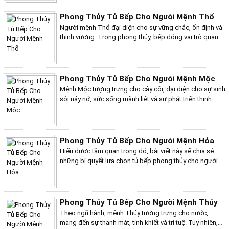
khía cạnh của cuộc sống, đặc biệt là trong việc thiết kế
tủ bếp - nơi giữ lửa cho hạnh phúc gia đình. Tủ bếp hợp
Phong Thủy Tủ Bếp Cho Người Mệnh Thổ
phong thủy cho người mệnh Kim không chỉ mang lại vẻ
Người mệnh Thổ đại diện cho sự vững chắc, ổn định và
đẹp thẩm mỹ mà còn giúp thu hút năng lượng tích cực,
thịnh vượng. Trong phong thủy, bếp đóng vai trò quan
hỗ trợ gia chủ thành công và viên mãn trong mọi lĩnh
trọng, là nơi ảnh hưởng trực tiếp đến tài lộc, sức khỏe và
vực. Dưới đây là những bí quyết dành cho bạn.
hạnh phúc của gia chủ. Do đó, việc lựa chọn và bố trí tủ
bếp hợp phong thủy cho người mệnh Thổ đóng vai trò
vô cùng quan trọng. Dưới đây là những bí quyết dành
Phong Thủy Tủ Bếp Cho Người Mệnh Mộc
cho bạn
Mệnh Mộc tượng trưng cho cây cối, đại diện cho sự sinh
sôi nảy nở, sức sống mãnh liệt và sự phát triển thịnh
vượng. Để thu hút những năng lượng tích cực này vào
không gian bếp, gia chủ mệnh Mộc cần chú trọng đến
các yếu tố phong thủy trong thiết kế và bài trí.
Phong Thủy Tủ Bếp Cho Người Mệnh Hỏa
Hiểu được tầm quan trọng đó, bài viết này sẽ chia sẻ
những bí quyết lựa chọn tủ bếp phong thủy cho người
mệnh Hỏa, giúp gia chủ mệnh Hỏa sở hữu một không
gian bếp hoàn hảo, không chỉ đẹp mắt mà còn mang lại
vượng khí dồi dào. Hãy cùng Bếp Việt Home khám phá
những yếu tố phong thủy cần lưu ý khi lựa chọn tủ bếp
Phong Thủy Tủ Bếp Cho Người Mệnh Thủy
cho người mệnh Hỏa, bao gồm màu sắc, chất liệu, kiểu
Theo ngũ hành, mệnh Thủy tượng trưng cho nước,
dáng và vị trí đặt tủ bếp.
mang đến sự thanh mát, tinh khiết và trí tuệ. Tuy nhiên,