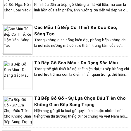
BẾP LIỀN LÒ
khách hàng và một số dự án thực tế tiêu biểu mà chúng
Khi nhắc đến tủ bếp, gỗ không chỉ là vật liệu, mà còn là
GHẾ MASSAGE TOÀN THÂN
tôi đã thực hiện.
linh hồn của sản phẩm, ảnh hưởng lớn đến vẻ đẹp và độ
GIÀN NĂNG LƯỢNG MẶT TRỜI
bền của tủ. Trong hành trình tìm kiếm tủ bếp hoàn hảo,
Ghế Sofa
hai “ngôi sao” sáng giá là gỗ tần bì và gỗ sồi Nga sẽ làm
SEN TẮM
bạn phân vân. Liệu gỗ tần bì với độ bền bỉ và giá cả phải
Các Mẫu Tủ Bếp Có Thiết Kế Độc Đáo,
QUẠT TRẦN ĐÈN TRANG TRÍ
chăng có đánh bại được sự sang trọng và đẳng cấp của
Sáng Tạo
BÀN GHẾ NGOÀI TRỜI
gỗ sồi Nga? Hãy cùng khám phá và tìm ra lựa chọn lý
TỦ CHẬU LAVABO
Trong không gian sống hiện đại, phòng bếp không chỉ
tưởng cho không gian bếp của bạn!
Giường SOFA
là nơi nấu nướng mà còn trở thành trung tâm của sự
Hệ thống phân phối
sáng tạo và phong cách. Việc lựa chọn một mẫu tủ bếp
Khuyến mãi
không còn dừng lại ở tính tiện dụng, mà còn là cách để
Liên hệ
thể hiện cá tính và gu thẩm mỹ của gia chủ. Những mẫu
Tủ Bếp Gỗ Sơn Màu - Đa Dạng Sắc Màu
Trang chủ
tủ bếp có thiết kế độc đáo, sáng tạo dưới đây sẽ mang
Trong thế giới thiết kế nội thất hiện đại, tủ bếp không chỉ
Giới thiệu
đến cho bạn nguồn cảm hứng mới mẻ, từ sự kết hợp hài
là nơi lưu trữ mà còn là điểm nhấn quan trọng, thể hiện
Hệ thống cửa hàng
hòa giữa chất liệu, màu sắc đến cách bố trí thông minh,
phong cách và cá tính của gia chủ. Trong số các lựa
Tư vấn
biến không gian bếp trở thành nơi thể hiện sự sáng tạo
chọn hiện nay, tủ bếp gỗ sơn màu nổi bật lên như một
Khuyến mãi
không giới hạn và đẳng cấp riêng biệt.
giải pháp hoàn hảo, kết hợp giữa vẻ đẹp thẩm mỹ và
Liên hệ
chức năng tiện dụng. Với sự đa dạng về màu sắc, chất
Tủ Bếp Gỗ Gõ - Sự Lựa Chọn Đầu Tiên Cho
Tuyển dụng
liệu, và công nghệ sơn mới nhất, tủ bếp gỗ sơn màu
Không Gian Bếp Sang Trọng
mang đến không gian bếp sự sang trọng và đầy tinh tế,
Hiện nay, gỗ gõ là loại gỗ quý hiếm, thuộc nhóm I nổi
đáp ứng mọi nhu cầu của các gia đình.
tiếng trên thị trường thế giới nói chung và Việt Nam nói
riêng. Với những đặc điểm nổi bật như vân gỗ đẹp, màu
sắc sang trọng và khả năng chống mối mọt, gỗ gõ đã