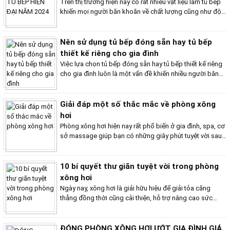
Trên thị trường hiện nay có rất nhiều vật liệu làm tủ bếp
khiến mọi người băn khoăn về chất lượng cũng như độ
bền của tủ bếp. Việc lựa chọn vật liệu tủ bếp phù hợp
không chỉ ảnh hưởng đến thẩm mỹ mà còn ảnh hưởng
đến độ bền, chức năng và giá thành của tủ bếp. Hãy
Nên sử dụng tủ bếp đóng sẵn hay tủ bếp
cùng Bếp Việt Home điểm qua "Top những vật liệu làm
thiết kế riêng cho gia đình
tủ bếp hiện đại năm 2024" nhé.
Việc lựa chọn tủ bếp đóng sẵn hay tủ bếp thiết kế riêng
cho gia đình luôn là một vấn đề khiến nhiều người băn
khoăn. Mỗi loại tủ bếp đều có những ưu và nhược điểm
riêng, phù hợp với nhu cầu và sở thích khác nhau. Để
giúp bạn đưa ra quyết định sáng suốt, Bếp Việt Home sẽ
Giải đáp một số thắc mắc về phòng xông
chia sẻ những thông tin hữu ích để bạn có thể trả lời
hơi
được câu hỏi "Nên sử dụng tủ bếp đóng sẵn hay tủ bếp
Phòng xông hơi hiện nay rất phổ biến ở gia đình, spa, cơ
thiết kế riêng cho gia đình".
sở massage giúp bạn có những giây phút tuyệt vời sau
những giờ làm việc căn thẳng. Bạn đang muốn sở hữu
cho bản thân một phòng xông hơi tuy nhiên bạn có rất
nhiều thắc mắc về phòng xông hơi. Bài viết này của Bếp
10 bí quyết thư giãn tuyệt vời trong phòng
Việt Home sẽ giải đáp một số thắc mắc của bạn nhé!
xông hơi
Ngày nay, xông hơi là giải hữu hiệu để giải tỏa căng
thẳng đồng thời cũng cải thiện, hỗ trợ nâng cao sức
khỏe. Để giúp bạn tận hưởng trọn vẹn trải nghiệm xông
hơi, hãy bỏ túi 10 bí quyết thư giãn tuyệt vời trong phòng
xông hơi. Hãy cùng Bếp Việt Home tìm hiểu những bí
ĐÓNG PHÒNG XÔNG HƠI ƯỚT GIA ĐÌNH GIÁ