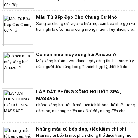
đến cho quý khách hàng những mẫu tủ bếp đẳng cấp,
sang trọng, đáp ứng mọi nhu cầu và phong cách nội
thất. Tủ bếp nhà phố được thiết kế đa dạng với nhiều
Mẫu Tủ Bếp Đẹp Cho Chung Cư Nhỏ
kiểu dáng, màu sắc và chất liệu, phù hợp với mọi diện
Sống tại chung cư, việc sở hữu một căn bếp nhỏ gọn và
tích và ngân sách.
tiện nghi là điều mà ai cũng mong muốn. Tuy nhiên, diện
tích hạn chế thường khiến bạn gặp khó khăn trong việc
lựa chọn tủ bếp phù hợp. Hiểu được điều này, bài viết
này xin giới thiệu đến bạn những mẫu tủ bếp cho nhà
chung cư nhỏ, giúp tối ưu hóa không gian và mang lại
Có nên mua máy xông hơi Amazon?
trải nghiệm nấu nướng hoàn hảo cho gia đình bạn.
Máy xông hơi Amazon đang ngày càng thu hút sự chú ý
của người tiêu dùng bởi giá thành hợp lý, thiết kế đa
dạng và nhiều tính năng tiện lợi. Tuy nhiên, bên cạnh
những ưu điểm, vẫn còn nhiều băn khoăn về chất lượng
sản phẩm và liệu có nên mua máy xông hơi Amazon hay
không. Hãy cùng Bếp Việt Home giải đáp những thắc
LẮP ĐẶT PHÒNG XÔNG HƠI UỚT SPA ,
mắc này nhé!
MASSAGE
Phòng xông hơi ướt là một tiện ích không thể thiếu trong
các spa, massage hiện nay. Nơi đây mang đến cho
khách hàng những giây phút thư giãn tuyệt vời, giúp giải
tỏa căng thẳng, cải thiện sức khỏe và làm đẹp da. Tuy
nhiên, việc lắp đặt phòng xông hơi ướt cần được thực
Những mẫu tủ bếp đẹp, tiết kiệm chi phí
hiện bởi đội ngũ kỹ thuật có chuyên môn để đảm bảo an
Hiện nay, tủ bếp là một phần không thể thiếu trong mọi