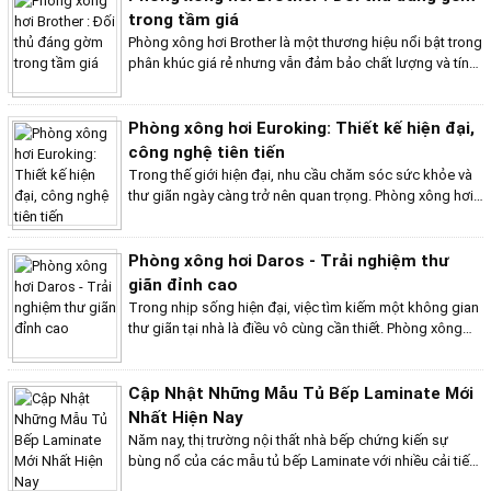
mang lại sự ấm cúng mà còn tạo nên điểm nhấn tinh tế
trong tầm giá
cho ngôi nhà. Hãy cùng khám phá những đặc điểm nổi
Phòng xông hơi Brother là một thương hiệu nổi bật trong
bật và ưu điểm của tủ bếp gỗ xoan đào để hiểu rõ hơn vì
phân khúc giá rẻ nhưng vẫn đảm bảo chất lượng và tính
sao nó lại là lựa chọn lý tưởng cho không gian bếp hiện
năng vượt trội. Sử dụng toàn bộ linh kiện nhập khẩu từ
đại.
Malaysia và được sản xuất tại Việt Nam, Brother mang
đến những sản phẩm xông hơi đa dạng về mẫu mã và
Phòng xông hơi Euroking: Thiết kế hiện đại,
kiểu dáng, đáp ứng nhu cầu của nhiều khách hàng.
công nghệ tiên tiến
Trong thế giới hiện đại, nhu cầu chăm sóc sức khỏe và
thư giãn ngày càng trở nên quan trọng. Phòng xông hơi
Euroking nổi bật như một lựa chọn lý tưởng cho những
ai đang tìm kiếm một không gian thư giãn ngay tại nhà.
Euroking, với sự kết hợp hoàn hảo giữa công nghệ tiên
Phòng xông hơi Daros - Trải nghiệm thư
tiến và thiết kế tinh tế, mang đến trải nghiệm xông hơi
giãn đỉnh cao
tuyệt vời nhất cho người sử dụng.
Trong nhịp sống hiện đại, việc tìm kiếm một không gian
thư giãn tại nhà là điều vô cùng cần thiết. Phòng xông
hơi Daros chính là giải pháp hoàn hảo, mang đến cho
bạn những phút giây thư giãn tuyệt vời ngay tại ngôi nhà
của mình. Với thiết kế hiện đại, chất liệu cao cấp và công
Cập Nhật Những Mẫu Tủ Bếp Laminate Mới
nghệ tiên tiến, Daros không chỉ là một sản phẩm chăm
Nhất Hiện Nay
sóc sức khỏe mà còn là một điểm nhấn sang trọng cho
Năm nay, thị trường nội thất nhà bếp chứng kiến sự
không gian sống.
bùng nổ của các mẫu tủ bếp Laminate với nhiều cải tiến
đột phá và thiết kế tinh tế. Không chỉ nổi bật với độ bền