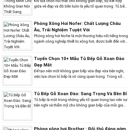
Khi lựa chọn nội thất cho không gian bếp, sự kết hợp
và hiện đại. Từ các kiểu dáng thanh lịch đến những
giữa vẻ đẹp và độ bền luôn là yếu tố quan trọng. Tủ bếp
phong cách thiết kế nổi bật, những mẫu tủ bếp này
gỗ sồi Mỹ nổi bật với khả năng đáp ứng hoàn hảo cả hai
không chỉ làm cho không gian bếp của bạn trở nên ấn
yêu cầu này, có thể nói việc sắm một tủ bếp gỗ sồi Mỹ là
tượng mà còn mang lại sự tiện nghi và sự hài lòng lâu
một sự đầu tư thông minh cho ngôi nhà của bạn. Với
Phòng Xông Hơi Nofer: Chất Lượng Châu
dài.
màu sắc trang nhã, vân gỗ đẹp mắt và cấu trúc gỗ chắc
Âu, Trải Nghiệm Tuyệt Vời
chắn, gỗ sồi Mỹ không chỉ giúp tạo nên những tủ bếp
Phòng xông hơi Nofer là một thương hiệu nổi tiếng trong
sang trọng mà còn đảm bảo tính bền bỉ và khả năng
ngành công nghiệp thiết bị xông hơi, được biết đến với
chống lại các yếu tố môi trường.
chất lượng vượt trội và thiết kế tinh tế. Với sự phát triển
mạnh mẽ của nhu cầu chăm sóc sức khỏe và làm đẹp
tại nhà, Nofer đã trở thành lựa chọn hàng đầu cho nhiều
Tuyển Chọn 10+ Mẫu Tủ Bếp Gỗ Xoan Đào
gia đình và cơ sở spa chuyên nghiệp.
Đẹp Mắt
Để tạo nên một không gian bếp vừa đẹp vừa tiện nghi,
việc lựa chọn tủ bếp là vô cùng quan trọng. Trong số
các loại tủ bếp, tủ bếp gỗ xoan đào luôn là sự lựa chọn
hàng đầu nhờ vào vẻ đẹp tự nhiên và độ bền vượt trội.
Trong bài viết này, chúng tôi sẽ giới thiệu đến bạn 10+
Tủ Bếp Gỗ Xoan Đào: Sang Trọng Và Bền Bỉ
mẫu tủ bếp gỗ xoan đào đẹp mắt, giúp bạn có thêm
Tủ bếp là một trong những yếu tố quan trọng tạo nên sự
nhiều sự lựa chọn phù hợp với phong cách và nhu cầu
tiện nghi và thẩm mỹ cho không gian bếp của mỗi gia
của gia đình mình.
đình. Trong đó, tủ bếp gỗ xoan đào đang ngày càng
được nhiều người ưa chuộng nhờ vào vẻ đẹp tự nhiên,
sang trọng cùng với độ bền vượt trội. Với màu sắc ấm
áp và vân gỗ độc đáo, tủ bếp gỗ xoan đào không chỉ
Phòng xông hơi Brother : Đối thủ đáng gờm