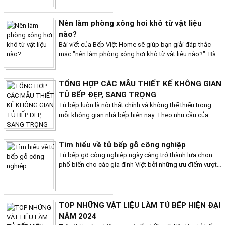
lẽ phòng xông hơi khô là một trong những sản phẩm nội
thất không thể thiếu trong không gian sống của họ. Vậy
phòng xông hơi này là gì và được thiết kế như thế nào?
Nên làm phòng xông hơi khô từ vật liệu
Hãy cùng tìm hiểu nhé!
nào?
Bài viết của Bếp Việt Home sẽ giúp bạn giải đáp thắc
mắc "nên làm phòng xông hơi khô từ vật liệu nào?". Bài
viết của Bếp Việt Home sẽ giúp bạn giải đáp thắc mắc
"nên làm phòng xông hơi khô từ vật liệu nào?"
TỔNG HỢP CÁC MẪU THIẾT KẾ KHÔNG GIAN
TỦ BẾP ĐẸP, SANG TRỌNG
Tủ bếp luôn là nội thất chính và không thể thiếu trong
mỗi không gian nhà bếp hiện nay. Theo nhu cầu của
người dùng, các mẫu tủ bếp ngày càng hiện đại và đa
dạng hơn về cả kích thước lẫn chất liệu nhằm mang đến
cho người dùng sự tiện nghi nhất. Trong bài viết sau đây
Tìm hiểu về tủ bếp gỗ công nghiệp
Bếp Việt Home sẽ chia sẻ đến bạn một số mẫu bếp đẹp,
Tủ bếp gỗ công nghiệp ngày càng trở thành lựa chọn
hiện đại với nhiều kiểu dáng và chất liệu khác nhau bạn
phổ biến cho các gia đình Việt bởi những ưu điểm vượt
không nên bỏ qua.
trội so với tủ bếp gỗ tự nhiên. Bài viết của Bếp Việt
Home sẽ cung cấp cho bạn những thông tin chi tiết về tủ
bếp gỗ công nghiệp, giúp bạn đưa ra lựa chọn phù hợp
cho không gian bếp của mình.
TOP NHỮNG VẬT LIỆU LÀM TỦ BẾP HIỆN ĐẠI
NĂM 2024