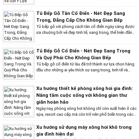
và gắn kết yêu thương. Tuy nhiên, với nhiều thương hiệu
và mẫu mã đa dạng trên thị trường, việc tìm kiếm sản
phẩm ưng ý có thể khiến bạn băn khoăn. Để lựa chọn
Tủ Bếp Gỗ Tân Cổ Điển - Nét Đẹp Sang
được loại máy xông hơi phù hợp cho gia đình, bạn cần
Trọng, Đẳng Cấp Cho Không Gian Bếp
cân nhắc một số yếu tố sau.
Tủ bếp gỗ với phong cách tân cổ điển ngày càng được
ưa chuộng bởi vẻ đẹp tinh tế, sang trọng, thể hiện đẳng
cấp của gia chủ. Phong cách này là sự kết hợp hài hòa
giữa nét đẹp cổ điển lãng mạn, quý phái với hơi thở hiện
đại, tiện nghi, tạo nên một không gian bếp hoàn hảo.
Tủ Bếp Gỗ Cổ Điển - Nét Đẹp Sang Trọng
Và Quý Phái Cho Không Gian Bếp
Tủ bếp gỗ cổ điển từ lâu đã trở thành sự lựa chọn hàng
đầu cho những ai yêu thích sự sang trọng, tinh tế và
đẳng cấp. Với những đường nét hoa văn tinh xảo, được
chạm khắc tỉ mỉ, cùng chất liệu gỗ tự nhiên cao cấp, tủ
bếp gỗ cổ điển mang đến cho không gian bếp vẻ đẹp
Xu hướng thiết kế phòng xông hơi gia đình:
vượt thời gian, khiến bất cứ ai cũng phải trầm trồ
Nâng tầm cuộc sống với không gian thư
ngưỡng mộ.
giãn hoàn hảo
Ngày nay, phòng xông hơi không chỉ còn xuất hiện ở các
spa, resort cao cấp mà còn trở nên phổ biến trong các
gia đình hiện đại. Thiết kế một phòng xông hơi tại nhà
mang đến cho bạn và gia đình những giây phút thư giãn
Xu hướng sử dụng máy xông hơi khô trong
tuyệt vời, giúp cải thiện sức khỏe và nâng tầm cuộc
gia đình hiện đại
sống. Cùng Bếp Việt home cập nhật xu hướng thiết kế