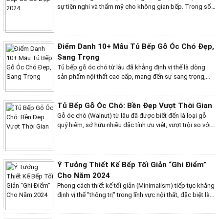
sự tiện nghi và thẩm mỹ cho không gian bếp. Trong số
các chất liệu làm tủ bếp phổ biến, gỗ gõ luôn nổi bật bởi
những ưu điểm vượt trội, mang đến cho gia chủ một bộ
tủ bếp hoàn hảo về cả chức năng và giá trị thẩm mỹ.
Dưới đây là 10+ mẫu tủ bếp gỗ gõ đẹp nhất năm 2024,
Điểm Danh 10+ Mẫu Tủ Bếp Gỗ Óc Chó Đẹp,
giúp bạn có thêm ý tưởng cho căn bếp mơ ước của
Sang Trọng
mình.
Tủ bếp gỗ óc chó từ lâu đã khẳng định vị thế là dòng
sản phẩm nội thất cao cấp, mang đến sự sang trọng,
đẳng cấp và bền đẹp vượt thời gian cho không gian
bếp. Dưới đây là 10+ mẫu tủ bếp gỗ óc chó đẹp, sang
trọng được ưa chuộng nhất hiện nay.
Tủ Bếp Gỗ Óc Chó: Bền Đẹp Vượt Thời Gian
Gỗ óc chó (Walnut) từ lâu đã được biết đến là loại gỗ
quý hiếm, sở hữu nhiều đặc tính ưu việt, vượt trội so với
các loại gỗ tự nhiên khác, khiến nó trở thành lựa chọn
hàng đầu cho các sản phẩm nội thất cao cấp, đặc biệt
là tủ bếp. Với những ưu điểm vượt trội về cả tính thẩm
mỹ và chất lượng, tủ bếp gỗ óc chó chinh phục mọi
Ý Tưởng Thiết Kế Bếp Tối Giản “Ghi Điểm”
khách hàng dù là những người khó tính nhất. Dưới đây là
Cho Năm 2024
một số đặc tính nổi bật của gỗ óc chó.
Phong cách thiết kế tối giản (Minimalism) tiếp tục khẳng
định vị thế "thống trị" trong lĩnh vực nội thất, đặc biệt là
khu vực bếp. Tủ bếp tối giản không chỉ mang đến vẻ
đẹp thanh lịch, tinh tế mà còn đề cao sự tiện nghi và tính