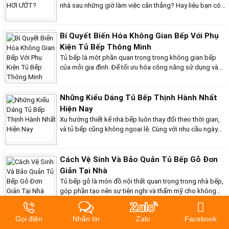
hiệu.
nhà sau những giờ làm việc căn thẳng? Hay liệu bạn có
nên đầu tư vào việc đóng phòng xông hơi ướt tại nhà?
Bài viết này của Bếp Việt Home sẽ giúp bạn giải đáp chi
tiết những ưu điểm, nhược điểm và các yếu tố cần cân
Bí Quyết Biến Hóa Không Gian Bếp Với Phụ
nhắc trước khi đưa ra quyết định.
Kiện Tủ Bếp Thông Minh
Tủ bếp là một phần quan trọng trong không gian bếp
của mỗi gia đình. Để tối ưu hóa công năng sử dụng và
nâng cao tính thẩm mỹ cho tủ bếp, việc lựa chọn phụ
kiện phù hợp là vô cùng cần thiết. Với sự phát triển
không ngừng của ngành công nghiệp nội thất, hiện nay
Những Kiểu Dáng Tủ Bếp Thịnh Hành Nhất
có rất nhiều loại phụ kiện tủ bếp thông minh được ra
Hiện Nay
mắt, mang đến cho người dùng nhiều lựa chọn tối ưu.
Xu hướng thiết kế nhà bếp luôn thay đổi theo thời gian,
Bài viết này sẽ chia sẻ một số bí quyết giúp bạn biến
và tủ bếp cũng không ngoại lệ. Cùng với nhu cầu ngày
hóa không gian bếp với phụ kiện tủ bếp thông minh
càng cao về tính thẩm mỹ, tiện nghi và công năng, các
kiểu dáng tủ bếp mới liên tục được ra đời, đáp ứng đa
dạng sở thích và nhu cầu của người dùng. Vậy, kiểu
Cách Vệ Sinh Và Bảo Quản Tủ Bếp Gỗ Đơn
dáng tủ bếp nào đang thịnh hành nhất hiện nay?
Giản Tại Nhà
Tủ bếp gỗ là món đồ nội thất quan trọng trong nhà bếp,
góp phần tạo nên sự tiện nghi và thẩm mỹ cho không
gian nấu nướng. Tuy nhiên, do tiếp xúc thường xuyên với
Hotline Tư Vấn
dầu mỡ, thức ăn, nước,... tủ bếp gỗ dễ bị bám bẩn và hư
Gọi điện
Nhắn tin
Zalo
Facebook
0904373532
hỏng nếu không được bảo quản và vệ sinh đúng cách.
Bạn đã biết những điều gì về phòng xông