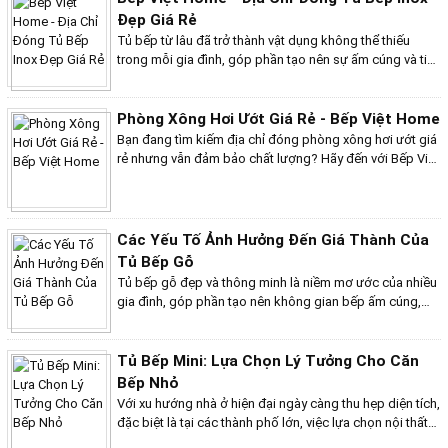
kiếm một giải pháp hoàn hảo cho căn bếp mơ ước của
Đẹp Giá Rẻ
mình, hãy cùng Bếp Việt Home khám phá những đặc
Tủ bếp từ lâu đã trở thành vật dụng không thể thiếu
điểm nổi bật của tủ bếp gỗ mang phong cách tối giản
trong mỗi gia đình, góp phần tạo nên sự ấm cúng và tiện
nào!
nghi cho không gian sống. Tuy nhiên, việc lựa chọn loại
tủ bếp phù hợp luôn khiến nhiều người băn khoăn bởi
sự đa dạng về chất liệu và kiểu dáng trên thị trường. Nếu
Phòng Xông Hơi Ướt Giá Rẻ - Bếp Việt Home
bạn đang tìm kiếm một giải pháp bền đẹp, tiện nghi và
Bạn đang tìm kiếm địa chỉ đóng phòng xông hơi ướt giá
tiết kiệm, tủ bếp inox chính là lựa chọn hoàn hảo dành
rẻ nhưng vẫn đảm bảo chất lượng? Hãy đến với Bếp Việt
cho bạn. So với những hạn chế của tủ bếp gỗ như mối
Home - chuyên gia trong lĩnh vực thiết kế và thi công
mọt, cong vênh, co ngót, tủ bếp inox mang đến nhiều ưu
phòng xông hơi uy tín với nhiều năm kinh nghiệm. Chúng
điểm vượt trội
tôi cam kết mang đến cho bạn những sản phẩm đẹp,
bền bỉ và phù hợp với mọi nhu cầu của bạn.
Các Yếu Tố Ảnh Hưởng Đến Giá Thành Của
Tủ Bếp Gỗ
Tủ bếp gỗ đẹp và thông minh là niềm mơ ước của nhiều
gia đình, góp phần tạo nên không gian bếp ấm cúng,
tiện nghi. Tuy nhiên, với sự đa dạng về mẫu mã, chất liệu
và giá cả, việc lựa chọn tủ bếp phù hợp với nhu cầu và
ngân sách không phải là điều dễ dàng. Bài viết này sẽ
Tủ Bếp Mini: Lựa Chọn Lý Tưởng Cho Căn
giúp bạn giải đáp những thắc mắc về yếu tố quyết định
Bếp Nhỏ
giá cả và chất lượng của tủ bếp, từ đó đưa ra lựa chọn
Với xu hướng nhà ở hiện đại ngày càng thu hẹp diện tích,
sáng suốt cho không gian bếp của gia đình.
đặc biệt là tại các thành phố lớn, việc lựa chọn nội thất
phù hợp, tiết kiệm không gian là điều vô cùng quan