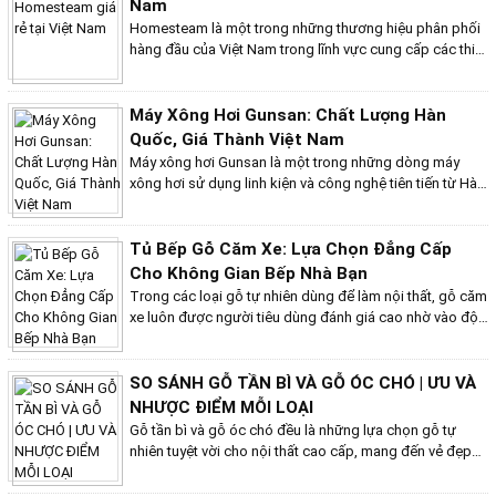
Nam
thẩm mỹ và giá thành hợp lý. Tủ bếp gỗ MFC không chỉ
Homesteam là một trong những thương hiệu phân phối
mang lại vẻ đẹp hiện đại, tinh tế mà còn đảm bảo độ
hàng đầu của Việt Nam trong lĩnh vực cung cấp các thiết
bền cao, đáp ứng mọi nhu cầu sử dụng hàng ngày của
bị đa dụng, đặc biệt là các dòng máy xông hơi. Máy
gia đình bạn. Hãy cùng khám phá những ưu điểm nổi bật
xông hơi Homesteam là một thiết bị hiện đại và tiên tiến,
và lý do vì sao tủ bếp gỗ MFC lại trở thành lựa chọn phổ
được thiết kế để mang lại trải nghiệm xông hơi tối ưu
Máy Xông Hơi Gunsan: Chất Lượng Hàn
biến trong nhiều gia đình hiện đại ngày nay.
cho người dùng tại gia đình với giá cả hợp lý. Với thiết kế
Quốc, Giá Thành Việt Nam
thông minh, chất lượng cao và các tính năng nổi bật,
Máy xông hơi Gunsan là một trong những dòng máy
máy xông hơi Homesteam không chỉ giúp thư giãn,
xông hơi sử dụng linh kiện và công nghệ tiên tiến từ Hàn
giảm stress mà còn cải thiện sức khỏe tổng thể.
Quốc, một đất nước nổi tiếng trong lĩnh vực sản xuất các
sản phẩm máy xông hơi. Với quy trình kiểm duyệt chất
lượng sản phẩm cẩn thận trước khi xuất ra thị trường,
Tủ Bếp Gỗ Căm Xe: Lựa Chọn Đẳng Cấp
máy xông hơi Gunsan luôn đảm bảo chất lượng cao
Cho Không Gian Bếp Nhà Bạn
cấp, mang lại sự hài lòng cho người tiêu dùng.
Trong các loại gỗ tự nhiên dùng để làm nội thất, gỗ căm
xe luôn được người tiêu dùng đánh giá cao nhờ vào độ
bền và vẻ đẹp tự nhiên. Tủ bếp gỗ căm xe không chỉ
mang lại sự sang trọng, mà còn đảm bảo tính bền vững
theo thời gian. Hãy cùng tìm hiểu về những ưu điểm và
SO SÁNH GỖ TẦN BÌ VÀ GỖ ÓC CHÓ | ƯU VÀ
cách lựa chọn tủ bếp gỗ căm xe cho không gian nhà
NHƯỢC ĐIỂM MỖI LOẠI
bếp của bạn.
Gỗ tần bì và gỗ óc chó đều là những lựa chọn gỗ tự
nhiên tuyệt vời cho nội thất cao cấp, mang đến vẻ đẹp
sang trọng và đẳng cấp cho không gian sống. Tuy
nhiên, hai loại gỗ này sở hữu những đặc điểm riêng biệt