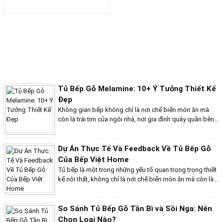
TỦ TIỆT TRÙNG LÒ NƯỚNG 2IN1
TỦ TIỆT TRÙNG ÂM TỦ
TỦ TIỆT TRÙNG CẢM ỨNG ĐỨNG
BẾP HỒNG NGOẠI
BẾP HỒNG NGOẠI NĂM BẾP
BẾP HỒNG NGOẠI BA BẾP
BẾP HỒNG NGOẠI ĐÔI
TƯ VẤN
BẾP HỒNG NGOẠI ĐƠN
BẾP HỒNG NGOẠI BỐN BẾP
Tủ Bếp Gỗ Melamine: 10+ Ý Tưởng Thiết Kế
LÒ NƯỚNG
Đẹp
NỒI TỪ
Không gian bếp không chỉ là nơi chế biến món ăn mà
THIẾT KẾ NỘI THẤT NGUYÊN CĂN
còn là trái tim của ngôi nhà, nơi gia đình quây quần bên
LÒ VI SÓNG
nhau. Một chiếc tủ bếp đẹp không chỉ mang đến tính
LÒ VI SÓNG KẾT HỢP NƯỚNG
thẩm mỹ mà còn góp phần nâng cao sự tiện nghi trong
LÒ VI SÓNG ÂM
cuộc sống hàng ngày. Với gỗ melamine, bạn có vô vàn
Dự Án Thực Tế Và Feedback Về Tủ Bếp Gỗ
LÒ VI SÓNG DMESTIK
lựa chọn về màu sắc và kiểu dáng, từ hiện đại, sang
CHẬU RỬA CHÉN
Của Bếp Việt Home
trọng đến cổ điển, ấm cúng. Hãy cùng khám phá hơn 10
VÒI RỬA CHÉN
Tủ bếp là một trong những yếu tố quan trọng trong thiết
mẫu tủ bếp gỗ melamine ấn tượng, giúp bạn tìm ra thiết
MÁY LỌC NƯỚC
kế nội thất, không chỉ là nơi chế biến món ăn mà còn là
kế hoàn hảo cho không gian bếp của mình!
MÁY LỌC NƯỚC THÔNG MINH
không gian ấm cúng gắn kết gia đình. Tại cửa hàng Bếp
MÁY LỌC NƯỚC GIA ĐÌNH
Việt Home, chúng tôi tự hào mang đến những sản phẩm
MÁY LỌC NƯỚC BÁN CÔNG NGHIỆP
tủ bếp gỗ chất lượng cao, phù hợp với nhu cầu và sở
So Sánh Tủ Bếp Gỗ Tần Bì và Sồi Nga: Nên
MÁY LỌC NƯỚC CÔNG NGHIỆP
thích của từng gia đình. Dưới đây là những đánh giá từ
Chọn Loại Nào?