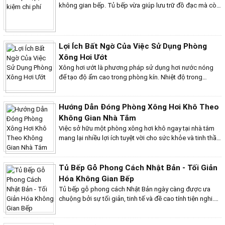
toàn và hiệu quả sử dụng. Bài viết dưới đây của Bếp Việt
không gian bếp. Tủ bếp vừa giúp lưu trữ đồ đạc mà còn
Home sẽ chia sẻ những thông tin hữu ích về việc lắp đặt
góp phần tô điểm cho không gian bếp. Tuy nhiên, với áp
phòng xông hơi ướt cho cơ sở spa, massage.
lực kinh tế hiện nay không phải ai cũng có đủ điều kiện
để sở hữu nhưng mẫu tủ bếp sang trọng, đắc tiền. Hiểu
được tâm lý của quý khách hàng, bài viết của Bếp Việt
Lợi Ích Bất Ngờ Của Việc Sử Dụng Phòng
Home sẽ chia sẻ đến bạn những mẫu tủ bếp đẹp, tiết
Xông Hơi Ướt
kiệm chi phí nhưng vẫn đáp ứng được hầu hết nhu cầu
Xông hơi ướt là phương pháp sử dụng hơi nước nóng
của bạn.
để tạo độ ẩm cao trong phòng kín. Nhiệt độ trong
phòng xông hơi ướt thường dao động từ 40 đến 50 độ
C, độ ẩm lên đến 100%. Ngoài những lợi ích quen thuộc
như thư giãn, giảm căng thẳng và thải độc tố, phòng
Hướng Dẫn Đóng Phòng Xông Hơi Khô Theo
xông hơi ướt còn mang lại nhiều lợi ích bất ngờ khác
Không Gian Nhà Tắm
cho sức khỏe và sắc đẹp. Hãy cùng Bếp Việt Home tìm
Việc sở hữu một phòng xông hơi khô ngay tại nhà tắm
hiểu về một số lợi ích nổi bật nào!
mang lại nhiều lợi ích tuyệt vời cho sức khỏe và tinh thần.
Tuy nhiên, để đảm bảo an toàn, hiệu quả và thẩm mỹ,
bạn cần tuân thủ quy trình thi công bài bản và lưu ý một
số yếu tố quan trọng. Dưới đây là hướng dẫn chi tiết
Tủ Bếp Gỗ Phong Cách Nhật Bản - Tối Giản
từng bước
Hóa Không Gian Bếp
Tủ bếp gỗ phong cách Nhật Bản ngày càng được ưa
chuộng bởi sự tối giản, tinh tế và đề cao tính tiện nghi.
Phong cách này mang đến cho không gian bếp vẻ đẹp
ấm cúng, mộc mạc và gần gũi với thiên nhiên, đồng thời