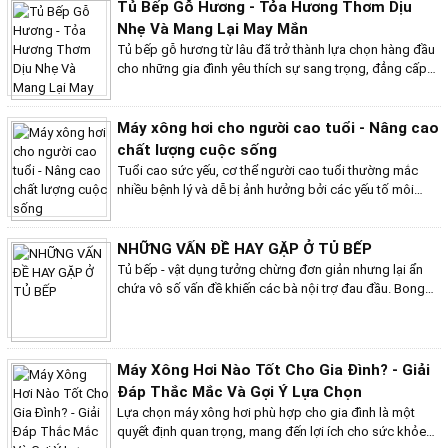
đáp ứng nhu cầu sử dụng hiệu quả của gia đình.
Tủ Bếp Gỗ Hương - Tỏa Hương Thơm Dịu
Nhẹ Và Mang Lại May Mắn
Tủ bếp gỗ hương từ lâu đã trở thành lựa chọn hàng đầu
cho những gia đình yêu thích sự sang trọng, đẳng cấp
và mong muốn sở hữu một không gian bếp ấm cúng,
may mắn. Sở hữu những ưu điểm vượt trội về cả thẩm
mỹ và chất lượng, tủ bếp gỗ hương chinh phục mọi
Máy xông hơi cho người cao tuổi - Nâng cao
khách hàng ngay từ cái nhìn đầu tiên.
chất lượng cuộc sống
Tuổi cao sức yếu, cơ thể người cao tuổi thường mắc
nhiều bệnh lý và dễ bị ảnh hưởng bởi các yếu tố môi
trường. Do đó, việc chăm sóc sức khỏe cho người cao
tuổi luôn là mối quan tâm hàng đầu của các gia đình.
Máy xông hơi là một thiết bị hữu ích giúp cải thiện sức
NHỮNG VẤN ĐỀ HAY GẶP Ở TỦ BẾP
khỏe và nâng cao chất lượng cuộc sống cho người cao
Tủ bếp - vật dụng tưởng chừng đơn giản nhưng lại ẩn
tuổi.
chứa vô số vấn đề khiến các bà nội trợ đau đầu. Bong
tróc, cong vênh, mối mọt, ẩm mốc, thiếu hụt không gian
lưu trữ,... là những "cơn ác mộng" thường trực trong gian
bếp của mỗi gia đình. Hiểu được nỗi trăn trở này, Bếp
Việt Home sẽ chia sẻ bí kíp giúp bạn giải quyết triệt để
Máy Xông Hơi Nào Tốt Cho Gia Đình? - Giải
những vấn đề hay gặp ở tủ bếp, mang lại cho bạn không
Đáp Thắc Mắc Và Gợi Ý Lựa Chọn
gian bếp hoàn hảo như mơ ước!
Lựa chọn máy xông hơi phù hợp cho gia đình là một
quyết định quan trọng, mang đến lợi ích cho sức khỏe