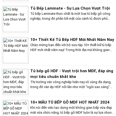
cao, khả năng chống trầy xước và chịu nhiệt tốt, các
mẫu tủ bếp Laminate còn mang đến vẻ đẹp hiện đại,
Tủ Bếp Laminate - Sự Lựa Chọn Vượt Trội
sang trọng với đa dạng màu sắc và hoa văn. Những xu
Tủ bếp Laminate thực chất là một loại tủ bếp gỗ công
hướng mới trong thiết kế tủ bếp Laminate hứa hẹn sẽ
nghiệp, trong đó phần bề mặt của cánh tủ được phủ
mang đến cho không gian bếp của bạn sự tươi mới, tiện
một lớp laminate. Lớp laminate này có độ dày nhất định,
nghi và phong cách. Hãy cùng chúng tôi khám phá
bền màu, chống xước và chống bám vân tay tốt hơn so
những mẫu tủ bếp Laminate mới nhất và cập nhật những
với các loại lớp phủ khác như melamine. Có thể nói tủ
xu hướng thiết kế hàng đầu trong năm nay!
bếp Laminate là một lựa chọn nâng cấp so với các loại
10+ Thiết Kế Tủ Bếp HDF Mới Nhất Năm Nay
tủ bếp gỗ công nghiệp thông thường vì sự kết hợp giữa
Chào mừng bạn đến với bộ sưu tập 10+ thiết kế tủ bếp
cốt gỗ công nghiệp và lớp phủ Laminate mang lại nhiều
HDF mới nhất năm nay! Trong thời đại mà không gian
ưu điểm vượt trội cả về thẩm mỹ và độ bền, đáp ứng nhu
bếp không chỉ là nơi nấu nướng mà còn là trung tâm của
cầu ngày càng cao của người dùng về một không gian
gia đình, việc lựa chọn một chiếc tủ bếp hoàn hảo
bếp hiện đại và tiện nghi.
không chỉ giúp tối ưu hóa không gian mà còn mang lại
vẻ đẹp hiện đại và tinh tế cho ngôi nhà của bạn. Với chất
Tủ bếp gỗ HDF - Vượt trội hơn MDF, đáp ứng
liệu gỗ HDF cao cấp, các mẫu tủ bếp trong bộ sưu tập
mọi tiêu chuẩn khắt khe
này không chỉ nổi bật với độ bền vượt trội mà còn có
Thị trường ván công nghiệp hiện nay vô cùng đa dạng,
khả năng chống ẩm, dễ dàng vệ sinh và đa dạng về màu
trong đó ván ép HDF nổi lên như một "ngôi sao sáng"
sắc lẫn kiểu dáng. Từ những thiết kế tủ bếp mang
với những ưu điểm vượt trội. So với các loại ván công
phong cách hiện đại, tối giản đến những mẫu cổ điển,
nghiệp khác, HDF có mật độ sợi gỗ cao hơn, giúp sản
sang trọng, chúng tôi mang đến cho bạn nhiều sự lựa
phẩm có độ bền và khả năng chịu lực tốt hơn. Đặc biệt,
10+ MẪU TỦ BẾP GỖ MDF HOT NHẤT 2024
chọn để phù hợp với mọi không gian và phong cách
HDF được chia thành hai loại chính là HDF lõi trắng và
Khi nói đến việc tạo dựng một không gian bếp vừa đẹp
sống.
HDF lõi xanh, mỗi loại mang đến những đặc tính riêng
mắt vừa chức năng, tủ bếp gỗ MDF luôn là sự lựa chọn