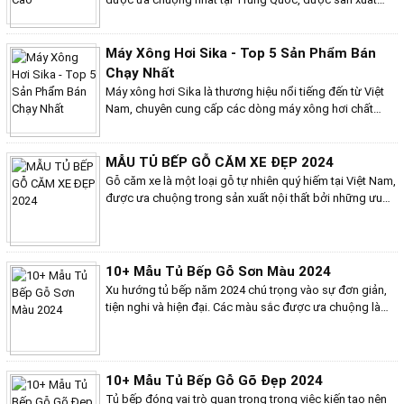
trên dây chuyền công nghệ hiện đại bởi nhà máy Keya –
Thâm Quyến và nhập khẩu nguyên chiếc về Việt Nam.
Máy xông hơi Coasts được đánh giá cao bởi chất lượng
Máy Xông Hơi Sika - Top 5 Sản Phẩm Bán
tốt, độ bền cao, thiết kế sang trọng và nhiều tính năng
Chạy Nhất
tiện lợi.
Máy xông hơi Sika là thương hiệu nổi tiếng đến từ Việt
Nam, chuyên cung cấp các dòng máy xông hơi chất
lượng cao với giá thành hợp lý. Máy xông hơi Sika được
sản xuất trên dây chuyền công nghệ hiện đại, sử dụng
linh kiện nhập khẩu từ Nhật Bản, đảm bảo độ bền bỉ và
MẪU TỦ BẾP GỖ CĂM XE ĐẸP 2024
an toàn cho người sử dụng. Với thiết kế hiện đại, sang
Gỗ căm xe là một loại gỗ tự nhiên quý hiếm tại Việt Nam,
trọng cùng nhiều tính năng vượt trội, máy xông hơi Sika
được ưa chuộng trong sản xuất nội thất bởi những ưu
sẽ mang đến cho bạn những trải nghiệm tuyệt vời nhất.
điểm vượt trội về độ bền, tính thẩm mỹ và giá trị phong
thủy. Tủ bếp gỗ căm xe không chỉ mang đến sự sang
trọng, đẳng cấp cho không gian bếp mà còn đảm bảo
độ bền đẹp theo thời gian, chịu nước, chịu ẩm tốt, phù
10+ Mẫu Tủ Bếp Gỗ Sơn Màu 2024
hợp với khí hậu Việt Nam. Dưới đây là một số mẫu tủ
Xu hướng tủ bếp năm 2024 chú trọng vào sự đơn giản,
bếp gỗ căm xe đẹp đang được ưa chuộng trong năm
tiện nghi và hiện đại. Các màu sắc được ưa chuộng là
2024.
những gam màu trung tính, nhẹ nhàng như trắng, be, ghi
xám, kết hợp với các điểm nhấn màu sắc nổi bật như
xanh dương, vàng, cam. Dưới đây là 10+ mẫu tủ bếp gỗ
sơn màu đẹp nhất năm 2024.
10+ Mẫu Tủ Bếp Gỗ Gõ Đẹp 2024
Tủ bếp đóng vai trò quan trọng trong việc kiến tạo nên