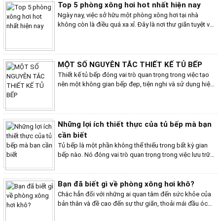
ứng dụng cao. Dưới đây là một số ý tưởng thiết kế bếp
Top 5 phòng xông hơi hot nhất hiện nay
tối giản "ghi điểm" cho năm 2024.
Ngày nay, việc sở hữu một phòng xông hơi tại nhà
không còn là điều quá xa xỉ. Đây là nơi thư giãn tuyệt vời
giúp bạn giải tỏa căng thẳng, tăng cường sức khỏe và
cải thiện sắc đẹp. Tuy nhiên, với vô số thương hiệu và
mẫu mã trên thị trường, việc lựa chọn phòng xông hơi
ưng ý quả là một thử thách. Bếp Việt Home xin cập nhật
MỘT SỐ NGUYÊN TẮC THIẾT KẾ TỦ BẾP
"Top 5 phòng xông hơi hot nhất hiện nay" mà bạn không
Thiết kế tủ bếp đóng vai trò quan trọng trong việc tạo
thể bỏ qua.
nên một không gian bếp đẹp, tiện nghi và sử dụng hiệu
quả. Dưới đây là một số nguyên tắc thiết kế tủ bếp mà
bạn cần lưu ý! Hãy cùng Bếp Việt Home điểm qua một
số nguyên tắc nổi bậc.
Những lợi ích thiết thực của tủ bếp mà bạn
cần biết
Tủ bếp là một phần không thể thiếu trong bất kỳ gian
bếp nào. Nó đóng vai trò quan trọng trong việc lưu trữ
đồ đạc, dụng cụ nấu nướng và thực phẩm, giúp căn bếp
trở nên gọn gàng, ngăn nắp và tiện nghi hơn. Bài viết của
Bếp Việt Home chia sẻ những lợi ích thiết thực của tủ
Bạn đã biết gì về phòng xông hơi khô?
bếp mà bạn cần biết.
Chắc hẳn đối với những ai quan tâm đến sức khỏe của
bản thân và đề cao đến sự thư giãn, thoải mái đầu óc
sau những ngày làm việc đầy căng thẳng, mệt mỏi thì có