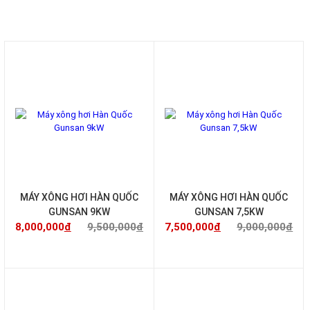
MÁY XÔNG HƠI HÀN QUỐC
MÁY XÔNG HƠI KHÔ
MÁY XÔNG HƠI ƯỚT
MÁY XÔNG HƠI GIÁ RẺ
MÁY XÔNG HƠI GIA ĐÌNH
MÁY XÔNG HƠI NHẬT
-16%
-17%
MÁY XÔNG HƠI HÀN QUỐC
MÁY XÔNG HƠI NHẬP KHẨU
PHÒNG XÔNG HƠI
PHÒNG XÔNG HƠI NHẬP KHẨU
PHÒNG XÔNG HƠI GIÁ RẺ
PHÒNG XÔNG HƠI KHÔ
PHÒNG XÔNG HƠI ƯỚT
PHÒNG XÔNG HƠI ƯỚT KHÔ KẾT HỢP
PHÒNG XÔNG HƠI TỰ THIẾT KẾ
PHÒNG XÔNG HƠI GIA ĐÌNH
MÁY XÔNG HƠI HÀN QUỐC
MÁY XÔNG HƠI HÀN QUỐC
PHÒNG XÔNG HƠI MINI
GUNSAN 9KW
GUNSAN 7,5KW
BẾP TỪ
8,000,000
đ
9,500,000
đ
7,500,000
đ
9,000,000
đ
BẾP TỪ GIÁ RẺ
BẾP TỪ NHẬP KHẨU
BẾP TỪ ĐA ĐIỂM
BẾP TỪ ĐÔI
BẾP TỪ BA BẾP
-15%
-23%
BẾP TỪ DOMINO
BẾP TỪ NĂM BẾP