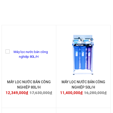
MÁY LỌC NƯỚC
MÁY LỌC NƯỚC THÔNG MINH
MÁY LỌC NƯỚC GIA ĐÌNH
MÁY LỌC NƯỚC BÁN CÔNG NGHIỆP
-30%
-30%
MÁY LỌC NƯỚC BÁN CÔNG
MÁY LỌC NƯỚC BÁN CÔNG
NGHIỆP 80L/H
NGHIỆP 50L/H
12,349,000
đ
17,630,000
đ
11,400,000
đ
16,280,000
đ