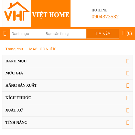
HOTLINE
0904373532
(0)
Trang chủ
MÁY LỌC NƯỚC
DANH MỤC
MỨC GIÁ
HÃNG SẢN XUẤT
KÍCH THƯỚC
XUẤT XỨ
TÍNH NĂNG