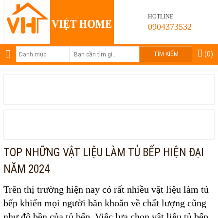
HOTLINE
0904373532
(0)
TƯ VẤN TỦ BẾP
TƯ VẤN MÁY XÔNG HƠI
TOP NHỮNG VẬT LIỆU LÀM TỦ BẾP HIỆN ĐẠI
NĂM 2024
Trên thị trường hiện nay có rất nhiều vật liệu làm tủ
bếp khiến mọi người băn khoăn về chất lượng cũng
như độ bền của tủ bếp. Việc lựa chọn vật liệu tủ bếp