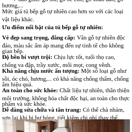
hương,...
Mức giá tủ bếp gỗ tự nhiên cao hơn so với các loại
vật liệu khác.
Ưu điểm nổi bật của tủ bếp gỗ tự nhiên:
Vẻ đẹp sang trọng, đẳng cấp:
Vân gỗ tự nhiên độc
đáo, màu sắc ấm áp mang đến sự tinh tế cho không
gian bếp.
Độ bền bỉ vượt trội:
Chịu lực tốt, tuổi thọ cao,
chống va đập, trầy xước, mối mọt, cong vênh.
Khả năng chịu nước ấn tượng:
Một số loại gỗ như
sồi, óc chó, hương,... có khả năng chống thấm, chống
ẩm hiệu quả.
An toàn cho sức khỏe:
Chất liệu tự nhiên, thân thiện
môi trường, không hóa chất độc hại, an toàn cho thực
phẩm và sức khỏe.
Dễ dàng sửa chữa và tân trang:
Có thể chà nhám,
sơn lại khi bị hư hỏng, tiết kiệm chi phí thay thế.