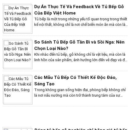
không gian ấm cúng gắn kết gia đình. Tại cửa hàng Bếp
Việt Home, chúng tôi tự hào mang đến những sản phẩm
tủ bếp gỗ chất lượng cao, phù hợp với nhu cầu và sở
So Sánh Tủ Bếp Gỗ Tần Bì và Sồi Nga: Nên
thích của từng gia đình. Dưới đây là những đánh giá từ
Chọn Loại Nào?
khách hàng và một số dự án thực tế tiêu biểu mà chúng
Khi nhắc đến tủ bếp, gỗ không chỉ là vật liệu, mà còn là
tôi đã thực hiện.
linh hồn của sản phẩm, ảnh hưởng lớn đến vẻ đẹp và độ
bền của tủ. Trong hành trình tìm kiếm tủ bếp hoàn hảo,
hai “ngôi sao” sáng giá là gỗ tần bì và gỗ sồi Nga sẽ
làm bạn phân vân. Liệu gỗ tần bì với độ bền bỉ và giá cả
Các Mẫu Tủ Bếp Có Thiết Kế Độc Đáo,
phải chăng có đánh bại được sự sang trọng và đẳng
Sáng Tạo
cấp của gỗ sồi Nga? Hãy cùng khám phá và tìm ra lựa
Trong không gian sống hiện đại, phòng bếp không chỉ
chọn lý tưởng cho không gian bếp của bạn!
là nơi nấu nướng mà còn trở thành trung tâm của sự
sáng tạo và phong cách. Việc lựa chọn một mẫu tủ bếp
không còn dừng lại ở tính tiện dụng, mà còn là cách để
thể hiện cá tính và gu thẩm mỹ của gia chủ. Những mẫu
Tủ Bếp Gỗ Sơn Màu - Đa Dạng Sắc Màu
tủ bếp có thiết kế độc đáo, sáng tạo dưới đây sẽ mang
Trong thế giới thiết kế nội thất hiện đại, tủ bếp không
đến cho bạn nguồn cảm hứng mới mẻ, từ sự kết hợp hài
chỉ là nơi lưu trữ mà còn là điểm nhấn quan trọng, thể
hòa giữa chất liệu, màu sắc đến cách bố trí thông minh,
hiện phong cách và cá tính của gia chủ. Trong số các
biến không gian bếp trở thành nơi thể hiện sự sáng tạo
lựa chọn hiện nay, tủ bếp gỗ sơn màu nổi bật lên như
không giới hạn và đẳng cấp riêng biệt.
một giải pháp hoàn hảo, kết hợp giữa vẻ đẹp thẩm mỹ
KHUYẾN MÃI
và chức năng tiện dụng. Với sự đa dạng về màu sắc,
Tủ Bếp Gỗ Gõ - Sự Lựa Chọn Đầu Tiên Cho
chất liệu, và công nghệ sơn mới nhất, tủ bếp gỗ sơn
Không Gian Bếp Sang Trọng
màu mang đến không gian bếp sự sang trọng và đầy