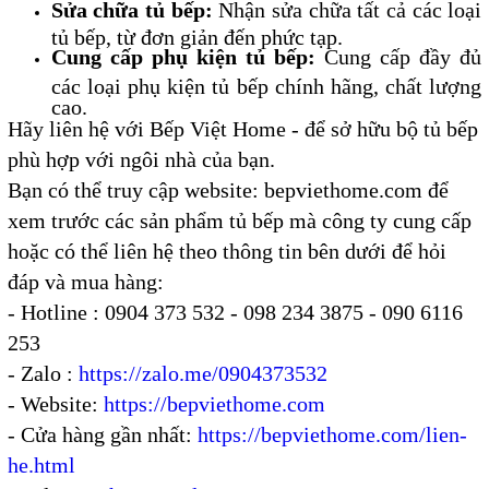
Sửa chữa tủ bếp:
Nhận sửa chữa tất cả các loại
tủ bếp, từ đơn giản đến phức tạp.
Cung cấp phụ kiện tủ bếp:
Cung cấp đầy đủ
các loại phụ kiện tủ bếp chính hãng, chất lượng
cao.
Hãy liên hệ với Bếp Việt Home - để sở hữu bộ
tủ bếp
phù hợp với ngôi nhà của bạn.
Bạn có thể truy cập website: bepviethome.com để
xem trước các sản phẩm tủ bếp mà công ty cung cấp
hoặc có thể liên hệ theo thông tin bên dưới để hỏi
đáp và mua hàng:
- Hotline : 0904 373 532 - 098 234 3875 - 090 6116
253
Một số mẫu tủ bếp gỗ hương đang sử dụng
- Zalo :
https://zalo.me/0904373532
nhiều nhất ở Việt Nam
- Website:
https://bepviethome.com
Tủ bếp gỗ tự nhiên đang là sự lựa chọn hàng đầu của
người tiêu dùng, trong đó gỗ hương được người tiêu
- Cửa hàng gần nhất:
https://bepviethome.com/lien-
dùng ưu tiên lựa chọn nhiều nhất, hãy tìm hiểu ưu điểm
he.html
của tủ bếp gỗ hương và một số mẫu mã đang được