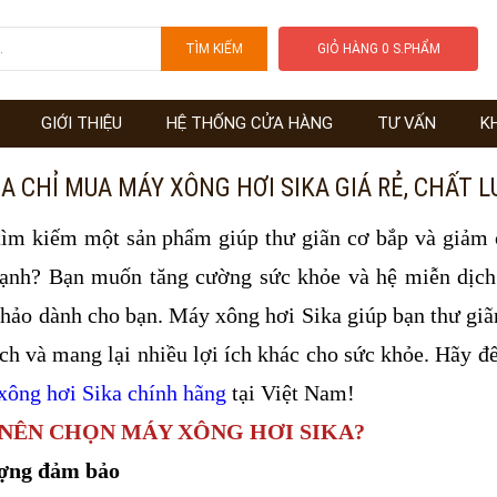
GIỎ HÀNG
0
S.PHẨM
GIỚI THIỆU
HỆ THỐNG CỬA HÀNG
TƯ VẤN
K
ỊA CHỈ MUA MÁY XÔNG HƠI SIKA GIÁ RẺ, CHẤT 
tìm kiếm một sản phẩm giúp thư giãn cơ bắp và giảm
ạnh? Bạn muốn tăng cường sức khỏe và hệ miễn dịch?
hảo dành cho bạn. Máy xông hơi Sika giúp bạn thư giã
ch và mang lại nhiều lợi ích khác cho sức khỏe. Hãy đ
xông hơi Sika chính hãng
tại Việt Nam!
 NÊN CHỌN MÁY XÔNG HƠI SIKA?
ượng đảm bảo