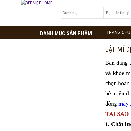
DANH MỤC SẢN PHẨM
TRANG CHỦ
BẬT MÍ Đ
TƯ VẤN TỦ BẾP
Bạn đang 
TƯ VẤN MÁY XÔNG HƠI
và khỏe m
chọn hoàn 
hệ miễn dị
dòng
máy 
TẠI SAO
1. Chất l