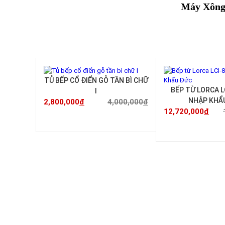
Máy Xông 
SẢN PHẨM KHUYẾN MÃI
-30%
TỦ BẾP CỔ ĐIỂN GỖ TẦN BÌ CHỮ
BẾP TỪ LORCA L
I
NHẬP KHẨ
2,800,000
đ
4,000,000
đ
12,720,000
đ