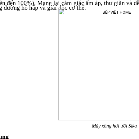
lên đến 100%). Mang lại cảm giác ấm áp, thư giãn và d
g đường hô hấp và giải độc cơ thể.
Máy xông hơi ướt Sika
dụng