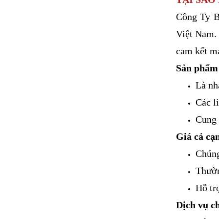
Công Ty B
Việt Nam. 
cam kết m
Sản phẩm 
Là nh
Các l
Cung 
Giá cả cạ
Chúng
Thườn
Hỗ tr
Dịch vụ c