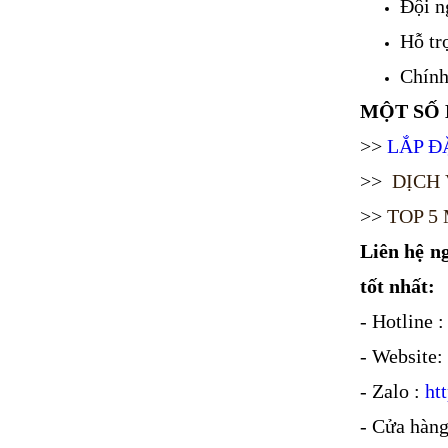
Đội n
Hỗ tr
Chính
MỘT SỐ 
>>
LẮP Đ
>>
DỊCH 
>>
TOP 5
Liên hệ n
tốt nhất:
- Hotline 
- Website:
- Zalo :
ht
- Cửa hàng