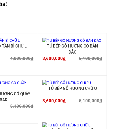
hà!
-30%
-29%
 TẦN BÌ CHỮ L
TỦ BẾP GỖ HƯƠNG CÓ BÀN
ĐẢO
4,000,000
đ
3,600,000
đ
5,100,000
đ
-29%
-29%
TỦ BẾP GỖ HƯƠNG CHỮ U
HƯƠNG CÓ QUẦY
BAR
3,600,000
đ
5,100,000
đ
5,100,000
đ
-29%