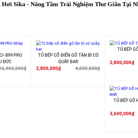
Hơi Sika - Nâng Tầm Trải Nghiệm Thư Giãn Tại N
-25%
-30%
TỦ BẾP GỖ
CI-899 PRO
TỦ BẾP CỔ ĐIỂN GỖ TẦN BÌ CÓ
U ĐỨC
QUẦY BAR
2,800,000
đ
16,960,000
đ
2,800,000
đ
4,000,000
đ
TỦ BẾP GỖ 
3,600,000
đ