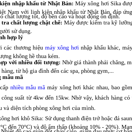
kiện nhập khẩu từ Nhật Bản:
Máy xông hơi Sika được
iệt Nam với linh kiện nhập khẩu từ Nhật Bản, đáp ứn
ó chất lượng tốt, độ bền cao và hoạt động ổn định.
tra chất lượng chặt chẽ:
Máy được kiểm tra kỹ lưỡng 
gười sử dụng.
nh hợp lý
i các thương hiệu
máy xông hơi
nhập khẩu khác, máy 
lượng không hề thua kém.
ợp với nhiều đối tượng:
Nhờ giá thành phải chăng, m
 hàng, từ hộ gia đình đến các spa, phòng gym,...
g mẫu mã
 cấp
nhiều mẫu mã
máy xông hơi khác nhau, bao gồm
 công suất từ 4kw đến 15kw.
Nhờ vậy, khách hàng có
u và diện tích phòng xông hơi của mình.
ông hơi khô Sika: Sử dụng thanh điện trở hoặc đá sauna
0°C đến 70°C) và độ ẩm thấp (khoảng 10% - 20%). Mang
. Nhiệt độ cao giúp đốt cháy calo, giảm đau nhức cơ bắp