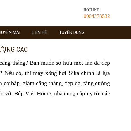
HOTLINE
0904373532
HUYẾN MÃI
LIÊN HỆ
TUYỂN DỤNG
LƯỢNG CAO
 căng thẳng? Bạn muốn sở hữu một làn da đẹp
 Nếu có, thì máy xông hơi Sika chính là lựa
n cơ bắp, giảm căng thẳng, đẹp da, tăng cường
ến với Bếp Việt Home, nhà cung cấp uy tín các