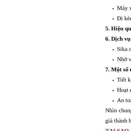
Máy x
Đi kè
5. Hiệu q
6. Dịch vụ
Sika 
Nhờ v
7. Một số
Tiết 
Hoạt 
An to
Nhìn chung
giá thành 
TẠI SAO