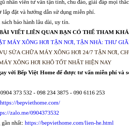
gũ nhân viên tư vấn tận tình, chu đáo, giải đáp mọi th
ợ lắp đặt và hướng dẫn sử dụng miễn phí.
 sách bảo hành lâu dài, uy tín.
BÀI VIẾT LIÊN QUAN BẠN CÓ THỂ THAM KH
ẶT MÁY XÔNG HƠI TẬN NƠI, TẬN NHÀ: THƯ GIÃ
VỤ SỬA CHỮA MÁY XÔNG HƠI 24/7 TẬN NƠI, C
 MÁY XÔNG HƠI KHÔ TỐT NHẤT HIỆN NAY
gay với Bếp Việt Home để được tư vấn miễn phí và s
: 0904 373 532 - 098 234 3875 - 090 6116 253
https://bepviethome.com/
tps://zalo.me/0904373532
 gần nhất:
https://bepviethome.com/lien-he.html