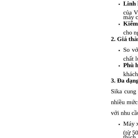
Linh 
của V
máy c
Kiểm 
cho n
2. Giá thà
So vớ
chất 
Phù h
khách
3. Đa dạn
Sika cung
nhiều mức
với nhu cầ
Máy x
(từ 5
thích