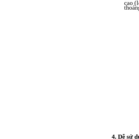
cao (
thoán
4. Dễ sử 