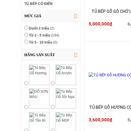
TỦ BẾP CỔ ĐIỂN
TỦ BẾP GỖ GÕ CHỮ U
MỨC GIÁ
5,000,000
đ
6
Dưới 2 triệu
(2)
Từ 2 - 5 triệu
(194)
Từ 5 - 10 triệu
(0)
HÃNG SẢN XUẤT
TỦ BẾP GỖ HƯƠNG C
3,600,000
đ
5