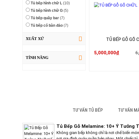
Tủ bếp hình chữ L
(10)
Tủ bếp hình chữ G
(5)
Tủ bếp quầy bar
(7)
Tủ bếp có bàn đảo
(7)
XUẤT XỨ
TỦ BẾP GỖ GÕ C
5,000,000
đ
6
TÍNH NĂNG
TƯ VẤN TỦ BẾP
TƯ VẤN M
TƯ VẤN
Tủ Bếp Gỗ Melamine: 10+ Ý Tưởng T
Không gian bếp không chỉ là nơi chế biến món 
nơi gia đình quây quần bên nhau. Một chiếc t