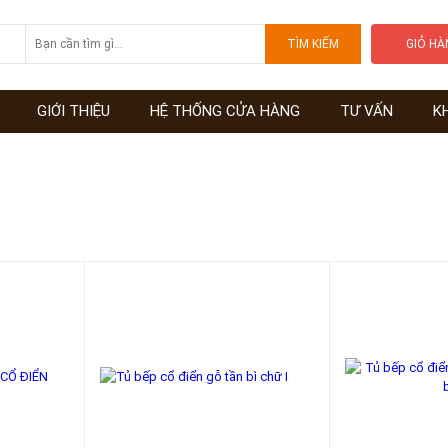
GIỎ H
GIỚI THIỆU
HỆ THỐNG CỬA HÀNG
TƯ VẤN
K
ỂN
-25%
-30%