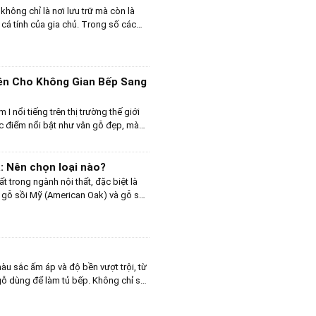
t.
p không chỉ là nơi lưu trữ mà còn là
cá tính của gia chủ. Trong số các
lên như một giải pháp hoàn hảo, kết
ng. Với sự đa dạng về màu sắc, chất
sơn màu mang đến không gian bếp sự
 của các gia đình.
ên Cho Không Gian Bếp Sang
I nổi tiếng trên thị trường thế giới
ặc điểm nổi bật như vân gỗ đẹp, màu
 gõ đã trở thành lựa chọn ưu tiên
 tủ bếp gỗ gõ không chỉ mang lại vẻ
ội về độ bền và tính năng sử dụng.
: Nên chọn loại nào?
t trong ngành nội thất, đặc biệt là
h: gỗ sồi Mỹ (American Oak) và gỗ sồi
sồi, nhưng chúng có những đặc điểm,
t định lựa chọn của người tiêu
àu sắc ấm áp và độ bền vượt trội, từ
gỗ dùng để làm tủ bếp. Không chỉ sở
g chịu lực tốt, chống mối mọt và dễ
gỗ tần bì luôn mang đến sự sang