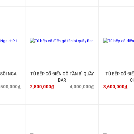
-40%
-30%
̃ SỒI NGA
TỦ BẾP CỔ ĐIỂN GỖ TẦN BÌ QUẦY
TỦ BẾP CỔ ĐI
BAR
C
,500,000
đ
2,800,000
đ
4,000,000
đ
3,600,000
đ
-36%