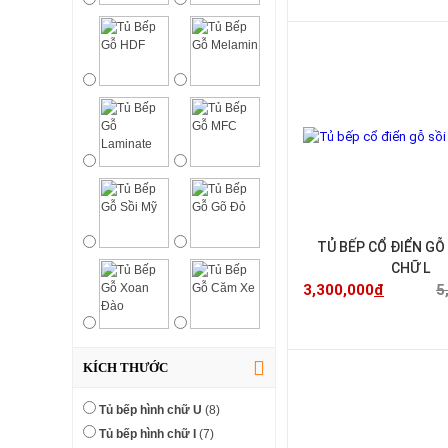
TỦ BẾP CỔ ĐIỂN GÔ
CHỮ L
3,300,000
đ
5
KÍCH THƯỚC
-25%
Tủ bếp hình chữ U
(8)
Tủ bếp hình chữ I
(7)