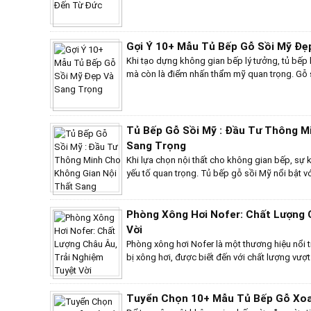
chuyền công nghệ tiên tiến nhất của Gemy đư
Đại Lục, thương hiệu này đã nhanh chóng mở r
Đến nay, các sản phẩm Gemy đã có mặt trên kh
sự cam kết không ngừng cải tiến chất lượng 
Gợi Ý 10+ Mẫu Tủ Bếp Gỗ Sồi Mỹ Đẹ
trải nghiệm tốt nhất cho khách hàng trước và 
Khi tạo dựng không gian bếp lý tưởng, tủ bếp
mà còn là điểm nhấn thẩm mỹ quan trọng. Gỗ s
vượt trội, đã trở thành sự lựa chọn hàng đầu c
Trong bài viết này, Bếp Việt Home xin gợi ý 1
tế, giúp bạn khám phá những giải pháp thiết k
dáng thanh lịch đến những phong cách thiết k
Tủ Bếp Gỗ Sồi Mỹ : Đầu Tư Thông M
không chỉ làm cho không gian bếp của bạn tr
Sang Trọng
tiện nghi và sự hài lòng lâu dài.
Khi lựa chọn nội thất cho không gian bếp, sự 
yếu tố quan trọng. Tủ bếp gỗ sồi Mỹ nổi bật 
yêu cầu này, có thể nói việc sắm một tủ bếp g
cho ngôi nhà của bạn. Với màu sắc trang nhã,
chắn, gỗ sồi Mỹ không chỉ giúp tạo nên nhữn
Phòng Xông Hơi Nofer: Chất Lượng 
tính bền bỉ và khả năng chống lại các yếu tố m
Vời
Phòng xông hơi Nofer là một thương hiệu nổi 
bị xông hơi, được biết đến với chất lượng vượt t
triển mạnh mẽ của nhu cầu chăm sóc sức khỏe 
thành lựa chọn hàng đầu cho nhiều gia đình v
Tuyển Chọn 10+ Mẫu Tủ Bếp Gỗ Xo