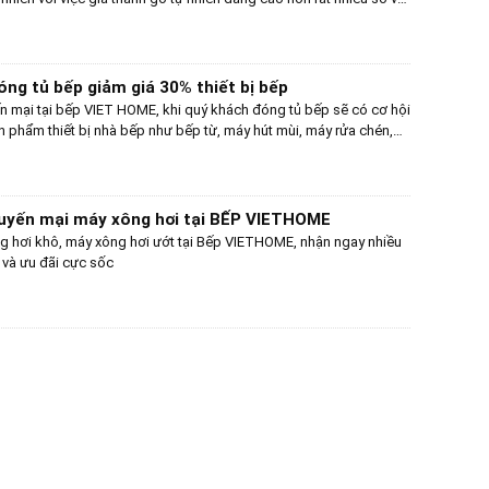
hiến cho nhiều khách hàng không lựa chọn được tủ bếp gỗ tự
ng tủ bếp giảm giá 30% thiết bị bếp
 mại tại bếp VIET HOME, khi quý khách đóng tủ bếp sẽ có cơ hội
phẩm thiết bị nhà bếp như bếp từ, máy hút mùi, máy rửa chén,
.. của các hãng nổi tiếng như Malloca, Bosch, Teka, Cata, Pramie,
iá lên tới 30%
uyến mại máy xông hơi tại BẾP VIETHOME
g hơi khô, máy xông hơi ướt tại Bếp VIETHOME, nhận ngay nhiều
 và ưu đãi cực sốc