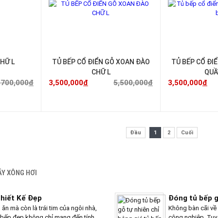
HỮ L
TỦ BẾP CỔ ĐIỂN GỖ XOAN ĐÀO
TỦ BẾP CỔ ĐI
CHỮ L
QUẦ
,700,000
đ
3,500,000
đ
5,500,000
đ
3,500,000
đ
Đầu
1
2
Cuối
ÁY XÔNG HƠI
KHUYẾN MÃI
hiết Kế Đẹp
Đóng tủ bếp g
ăn mà còn là trái tim của ngôi nhà,
Không bàn cãi về 
ủ bếp đẹp không chỉ mang đến tính
công nghiệp. Tuy 