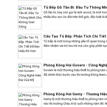
trọng, đẳng cấp và bền bỉ theo thời gian.Trong
thiệu đến bạn 10+ mẫu tủ bếp gỗ tần bì đẹp mắt
Tủ Bếp Gỗ Tần Bì: Đầu Tư Thông Mi
đại, tối giản với đường nét thanh lịch, màu sắ
Gỗ tần bì, hay còn gọi là Ash wood, là một tr
mang phong cách cổ điển với hoa văn cầu kỳ
nhiều khu vực ôn đới trên thế giới, đặc biệt là
phá những ý tưởng thiết kế độc đáo, những cá
họ Oleaceae, đặc điểm nổi bật nhất là có rất n
tạo để tạo nên một không gian bếp vừa đẹp mắ
gỗ như óc chó, thông, lim chỉ có 1 – 2 giống cơ
muốn biết mẫu tủ bếp nào sẽ phù hợp nhất vớ
loại. Những loại này được phân chia theo vị trí 
cùng Bếp Việt Home khám phá ngay nhé!
bật như tần bì trắng (Fraxinus Americana), tần 
Cấu Tạo Tủ Bếp: Phân Tích Chi Tiết
xanh (Fraxinus pennsylvanica), tần bì Carolina (
Tủ bếp là một trong những yếu tố quan trọng 
đều có đặc điểm chung về cấu trúc gỗ, nhưng 
đảm nhiệm vai trò lưu trữ mà còn góp phần tạ
độ cứng. Khi xét về chất lượng thì gỗ tần bì c
Cấu tạo của tủ bếp ảnh hưởng trực tiếp đến sự 
gỗ thuộc nhóm IV trong bảng phân loại gỗ th
không gian nấu nướng. Việc hiểu rõ cấu tạo củ
gồm những loại có thớ gỗ mịn, tương đối bền 
thiết kế một cách thông minh, phù hợp với nh
của gia đình. Bài viết này sẽ phân tích chi tiết
Phòng Xông Hơi Govern - Công Nghệ
tủ trên, tủ dưới cho đến các phụ kiện và vật li
Govern là một thương hiệu thiết bị phòng tắm
phẩm thiết yếu này trong mỗi ngôi nhà.
đã chính thức bước vào thị trường Đông Nam Á
máy sản xuất với dây chuyền công nghệ tiên ti
Malaysia. Thế mạnh của Govern nằm ở các sả
tắm massage, với thiết kế và tính năng hiện đại
Trong những năm gần đây, Govern đã có mặt tạ
Phòng Xông Hơi Gemy - Thương Hiệ
hiện đại trên khắp cả nước, nhờ vào chất lượng 
Gemy là một thương hiệu thiết bị phòng tắm nổ
đáo và giá cả hợp lý.
vào thị trường Châu Á từ cuối những năm 80. N