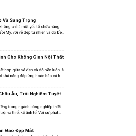
ợc đưa vào vận hành tại Trung Quốc
ộng và khẳng định vị thế của mình.
ắp các tỉnh thành của Việt Nam, với
sản phẩm và dịch vụ, nhằm mang đến
p Và Sang Trọng
sau khi mua hàng.
 không chỉ là một yếu tố chức năng
ồi Mỹ, với vẻ đẹp tự nhiên và độ bền
ho các thiết kế tủ bếp sang trọng.
0+ mẫu tủ bếp gỗ sồi Mỹ đẹp và tinh
ế đẳng cấp và hiện đại. Từ các kiểu
ế nổi bật, những mẫu tủ bếp này
inh Cho Không Gian Nội Thất
ở nên ấn tượng mà còn mang lại sự
kết hợp giữa vẻ đẹp và độ bền luôn là
với khả năng đáp ứng hoàn hảo cả hai
ỗ sồi Mỹ là một sự đầu tư thông minh
 vân gỗ đẹp mắt và cấu trúc gỗ chắc
g tủ bếp sang trọng mà còn đảm bảo
Châu Âu, Trải Nghiệm Tuyệt
ôi trường.
tiếng trong ngành công nghiệp thiết
rội và thiết kế tinh tế. Với sự phát
và làm đẹp tại nhà, Nofer đã trở
à cơ sở spa chuyên nghiệp.
an Đào Đẹp Mắt