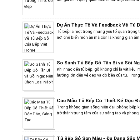
thẩm mỹ mà còn góp phần nâng cao sự tiện ng
gỗ melamine, bạn có vô vàn lựa chọn về màu sắ
trọng đến cổ điển, ấm cúng. Hãy cùng khám 
ấn tượng, giúp bạn tìm ra thiết kế hoàn hảo c
Dự Án Thực Tế Và Feedback Về Tủ 
Tủ bếp là một trong những yếu tố quan trọng tr
nơi chế biến món ăn mà còn là không gian ấm 
Bếp Việt Home, chúng tôi tự hào mang đến n
cao, phù hợp với nhu cầu và sở thích của từng
từ khách hàng và một số dự án thực tế tiêu bi
So Sánh Tủ Bếp Gỗ Tần Bì và Sồi N
Khi nhắc đến tủ bếp, gỗ không chỉ là vật liệu,
hưởng lớn đến vẻ đẹp và độ bền của tủ. Trong 
hai “ngôi sao” sáng giá là gỗ tần bì và gỗ sồi
bì với độ bền bỉ và giá cả phải chăng có đán
của gỗ sồi Nga? Hãy cùng khám phá và tìm ra 
bếp của bạn!
Các Mẫu Tủ Bếp Có Thiết Kế Độc Đ
Trong không gian sống hiện đại, phòng bếp k
trở thành trung tâm của sự sáng tạo và phong
không còn dừng lại ở tính tiện dụng, mà còn là
mỹ của gia chủ. Những mẫu tủ bếp có thiết kế
mang đến cho bạn nguồn cảm hứng mới mẻ, từ 
màu sắc đến cách bố trí thông minh, biến khôn
Tủ Bếp Gỗ Sơn Màu - Đa Dạng Sắc 