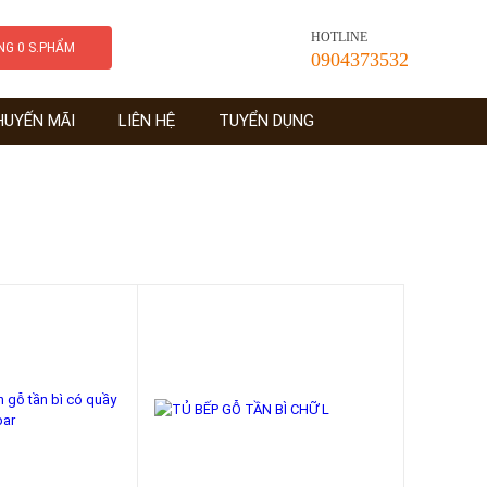
HOTLINE
ÀNG
0
S.PHẨM
0904373532
HUYẾN MÃI
LIÊN HỆ
TUYỂN DỤNG
-30%
-30%