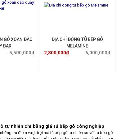
ỂN GỖ XOAN ĐÀO
ĐỊA CHỈ ĐÓNG TỦ BẾP GỖ
Y BAR
MELAMINE
5,500,000
đ
2,800,000
đ
6,000,000
đ
ỗ tự nhiên chỉ bằng giá tủ bếp gỗ công nghiệp
những ưu điểm vượt trội mà tủ bếp gỗ tự nhiên so với tủ bếp gỗ
nhiên với việc giá thành gỗ tự nhiên đang cao hơn rất nhiều so với