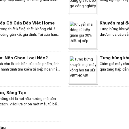
hi trong cuộc sống hàng ngày. Với
gỗ công nghiệp k
c và kiểu dáng, từ hiện đại, sang
nhiên....
phá hơn 10 mẫu tủ bếp gỗ melamine
ho không gian bếp của mình!
Bếp Gỗ Của Bếp Việt Home
Khuyến mại đó
ong thiết kế nội thất, không chỉ là
Tưng bừng khuyến
cúng gắn kết gia đình. Tại cửa hàng
được mua các sản 
hững sản phẩm tủ bếp gỗ chất lượng
bếp ga, lò nướng.
 gia đình. Dưới đây là những đánh giá
Giovani.... giảm g
ểu mà chúng tôi đã thực hiện.
ga: Nên Chọn Loại Nào?
Tưng bừng kh
 mà còn là linh hồn của sản phẩm, ảnh
Giảm giá máy xôn
hành trình tìm kiếm tủ bếp hoàn hảo,
quà tặng hấp dẫn
 Nga sẽ làm bạn phân vân. Liệu gỗ tần
h bại được sự sang trọng và đẳng cấp
lựa chọn lý tưởng cho không gian
áo, Sáng Tạo
hông chỉ là nơi nấu nướng mà còn
 cách. Việc lựa chọn một mẫu tủ bếp
 cách để thể hiện cá tính và gu thẩm
 độc đáo, sáng tạo dưới đây sẽ
sự kết hợp hài hòa giữa chất liệu,
g gian bếp trở thành nơi thể hiện sự
Màu