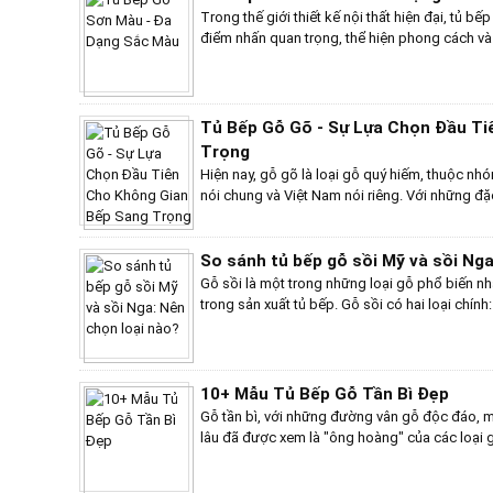
sáng tạo không giới hạn và đẳng cấp riêng biệ
Trong thế giới thiết kế nội thất hiện đại, tủ bế
điểm nhấn quan trọng, thể hiện phong cách và 
lựa chọn hiện nay, tủ bếp gỗ sơn màu nổi bật 
hợp giữa vẻ đẹp thẩm mỹ và chức năng tiện dụ
liệu, và công nghệ sơn mới nhất, tủ bếp gỗ 
sang trọng và đầy tinh tế, đáp ứng mọi nhu cầu
Tủ Bếp Gỗ Gõ - Sự Lựa Chọn Đầu Ti
Trọng
Hiện nay, gỗ gõ là loại gỗ quý hiếm, thuộc nhóm 
nói chung và Việt Nam nói riêng. Với những đ
sắc sang trọng và khả năng chống mối mọt, gỗ
cho các sản phẩm nội thất cao cấp. Trong đó,
đẹp thẩm mỹ mà còn có những ưu điểm vượt tr
So sánh tủ bếp gỗ sồi Mỹ và sồi Nga
Gỗ sồi là một trong những loại gỗ phổ biến nhấ
trong sản xuất tủ bếp. Gỗ sồi có hai loại chín
Nga (Russian Oak). Mặc dù cả hai đều là gỗ 
ưu nhược điểm khác nhau, ảnh hưởng đến quyế
dùng.
10+ Mẫu Tủ Bếp Gỗ Tần Bì Đẹp
Gỗ tần bì, với những đường vân gỗ độc đáo, m
lâu đã được xem là "ông hoàng" của các loại 
hữu vẻ đẹp tự nhiên, gỗ tần bì còn có khả năn
dàng gia công, tạo hình. Chính vì vậy, tủ bếp 