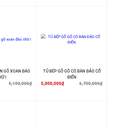
-29%
-25%
ỂN GỖ XOAN ĐÀO
TỦ BẾP GỖ GÕ CÓ BÀN ĐẢO CỔ
HỮ I
ĐIỂN
5,100,000
đ
5,000,000
đ
6,700,000
đ
-36%
-53%