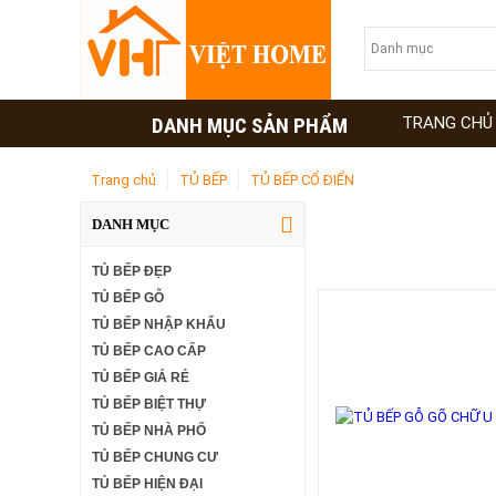
DANH MỤC SẢN PHẨM
TRANG CHỦ
Trang chủ
TỦ BẾP
TỦ BẾP CỔ ĐIỂN
DANH MỤC
TỦ BẾP CỔ ĐI
TỦ BẾP ĐẸP
TỦ BẾP GỖ
TỦ BẾP NHẬP KHẨU
TỦ BẾP CAO CẤP
TỦ BẾP GIÁ RẺ
TỦ BẾP BIỆT THỰ
TỦ BẾP NHÀ PHỐ
TỦ BẾP CHUNG CƯ
TỦ BẾP HIỆN ĐẠI