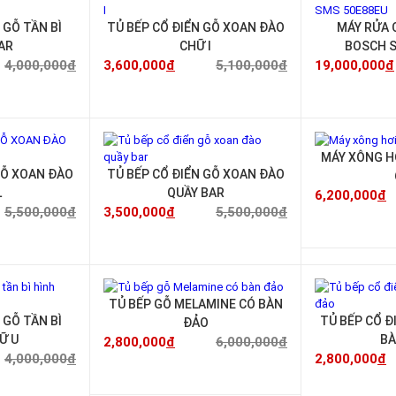
-30%
-29%
N GỖ TẦN BÌ
TỦ BẾP CỔ ĐIỂN GỖ XOAN ĐÀO
MÁY RỬA 
AR
CHỮ I
BOSCH S
4,000,000
đ
3,600,000
đ
5,100,000
đ
19,000,000
đ
-36%
-36%
MÁY XÔNG H
GỖ XOAN ĐÀO
TỦ BẾP CỔ ĐIỂN GỖ XOAN ĐÀO
L
QUẦY BAR
6,200,000
đ
5,500,000
đ
3,500,000
đ
5,500,000
đ
-30%
-53%
TỦ BẾP GỖ MELAMINE CÓ BÀN
 GỖ TẦN BÌ
TỦ BẾP CỔ Đ
ĐẢO
Ữ U
BÀ
2,800,000
đ
6,000,000
đ
4,000,000
đ
2,800,000
đ