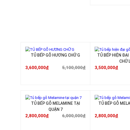
-29%
TỦ BẾP GỖ HƯƠNG CHỮ G
TỦ BẾP HIỆN ĐẠ
CHỮ 
3,600,000
đ
5,100,000
đ
3,500,000
đ
-53%
TỦ BẾP GỖ MELAMINE TẠI
TỦ BẾP GỖ MELA
QUẬN 7
2,800,000
đ
6,000,000
đ
2,800,000
đ