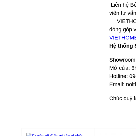
Liên hệ Bếp
viên tư vấ
VIETHOME ca
đóng góp 
VIETHOM
Hệ thốn
Showroom 
Mở cửa: 8h
Hotline: 0
Email: no
Chúc quý 
SẢN PHẨM KHUYẾN MÃI