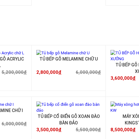
-33%
-53%
I GỖ ACRYLIC
TỦ BẾP GỖ MELAMINE CHỮ U
TỦ BẾP GỖ
L
X
5,200,000
đ
2,800,000
đ
6,000,000
đ
3,600,000
đ
-53%
-36%
MINE CHỮ I
TỦ BẾP CỔ ĐIỂN GỖ XOAN ĐÀO
MÁY XÔ
BÀN ĐẢO
KINGS
6,000,000
đ
3,500,000
đ
5,500,000
đ
8,500,000
đ