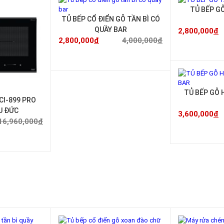
-25%
-30%
TỦ BẾP GỖ
TỦ BẾP CỔ ĐIỂN GỖ TẦN BÌ CÓ
QUẦY BAR
2,800,000
đ
2,800,000
đ
4,000,000
đ
TỦ BẾP GỖ 
CI-899 PRO
U ĐỨC
3,600,000
đ
16,960,000
đ