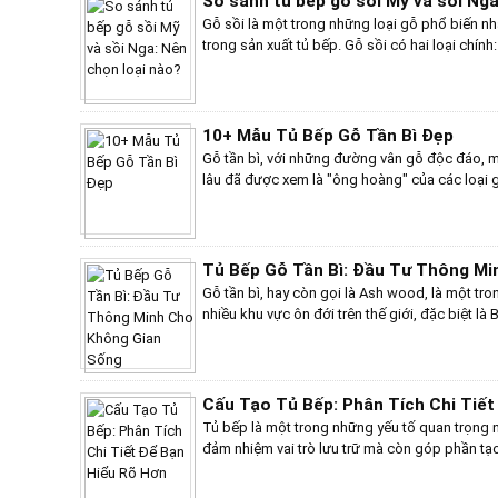
So sánh tủ bếp gỗ sồi Mỹ và sồi Nga
Gỗ sồi là một trong những loại gỗ phổ biến nhấ
trong sản xuất tủ bếp. Gỗ sồi có hai loại chín
Nga (Russian Oak). Mặc dù cả hai đều là gỗ 
ưu nhược điểm khác nhau, ảnh hưởng đến quyế
dùng.
10+ Mẫu Tủ Bếp Gỗ Tần Bì Đẹp
Gỗ tần bì, với những đường vân gỗ độc đáo, m
lâu đã được xem là "ông hoàng" của các loại 
hữu vẻ đẹp tự nhiên, gỗ tần bì còn có khả năn
dàng gia công, tạo hình. Chính vì vậy, tủ bếp 
trọng, đẳng cấp và bền bỉ theo thời gian.Trong
thiệu đến bạn 10+ mẫu tủ bếp gỗ tần bì đẹp mắt
Tủ Bếp Gỗ Tần Bì: Đầu Tư Thông Mi
đại, tối giản với đường nét thanh lịch, màu sắ
Gỗ tần bì, hay còn gọi là Ash wood, là một tr
mang phong cách cổ điển với hoa văn cầu kỳ
nhiều khu vực ôn đới trên thế giới, đặc biệt là
phá những ý tưởng thiết kế độc đáo, những cá
họ Oleaceae, đặc điểm nổi bật nhất là có rất n
tạo để tạo nên một không gian bếp vừa đẹp mắ
gỗ như óc chó, thông, lim chỉ có 1 – 2 giống cơ
muốn biết mẫu tủ bếp nào sẽ phù hợp nhất vớ
loại. Những loại này được phân chia theo vị trí 
cùng Bếp Việt Home khám phá ngay nhé!
bật như tần bì trắng (Fraxinus Americana), tần 
Cấu Tạo Tủ Bếp: Phân Tích Chi Tiết
xanh (Fraxinus pennsylvanica), tần bì Carolina (
Tủ bếp là một trong những yếu tố quan trọng 
đều có đặc điểm chung về cấu trúc gỗ, nhưng 
đảm nhiệm vai trò lưu trữ mà còn góp phần tạ
độ cứng. Khi xét về chất lượng thì gỗ tần bì c
Cấu tạo của tủ bếp ảnh hưởng trực tiếp đến sự 
gỗ thuộc nhóm IV trong bảng phân loại gỗ th
không gian nấu nướng. Việc hiểu rõ cấu tạo củ