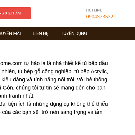
HOTLINE
ÀNG
0
S.PHẨM
0904373532
HUYẾN MÃI
LIÊN HỆ
TUYỂN DỤNG
me.com tự hào là là nhà thiết kế tủ bếp dầu
 nhiên, tủ bếp gỗ công nghiệp..tủ bếp Acrylic,
kiểu dáng và tính năng nổi trội, với hệ thống
 Gòn, chúng tôi tự tin sẽ mang đến cho bạn
ạnh tranh nhất.
đại tiện ích là những dụng cụ không thể thiếu
ếp của các bạn sẽ trở nên sang trọng và ấm