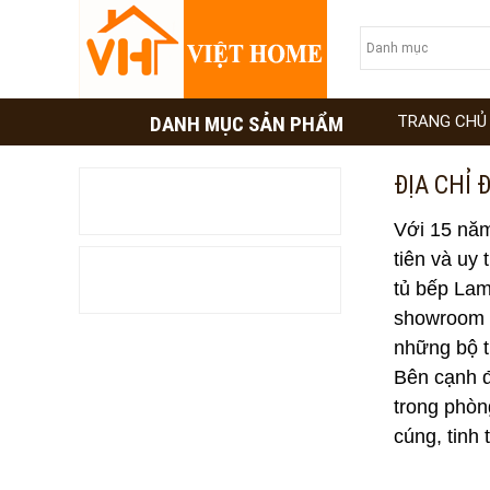
DANH MỤC SẢN PHẨM
TRANG CHỦ
ĐỊA CHỈ 
TƯ VẤN TỦ BẾP
Với 15 năm
tiên và uy 
TƯ VẤN MÁY XÔNG HƠI
tủ bếp Lam
showroom đ
những bộ t
Bên cạnh đ
trong phòn
cúng, tinh 