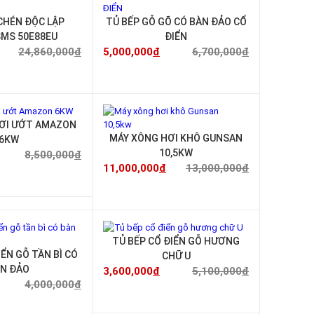
-24%
-25%
CHÉN ĐỘC LẬP
TỦ BẾP GỖ GÕ CÓ BÀN ĐẢO CỔ
MS 50E88EU
ĐIỂN
24,860,000
đ
5,000,000
đ
6,700,000
đ
-27%
-15%
ƠI ƯỚT AMAZON
MÁY XÔNG HƠI KHÔ GUNSAN
6KW
10,5KW
8,500,000
đ
11,000,000
đ
13,000,000
đ
-30%
-29%
TỦ BẾP CỔ ĐIỂN GỖ HƯƠNG
IỂN GỖ TẦN BÌ CÓ
CHỮ U
N ĐẢO
3,600,000
đ
5,100,000
đ
4,000,000
đ