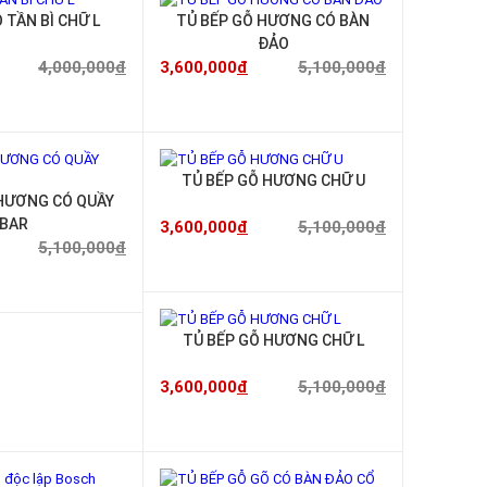
-30%
-29%
 TẦN BÌ CHỮ L
TỦ BẾP GỖ HƯƠNG CÓ BÀN
ĐẢO
4,000,000
đ
3,600,000
đ
5,100,000
đ
-29%
-29%
TỦ BẾP GỖ HƯƠNG CHỮ U
HƯƠNG CÓ QUẦY
BAR
3,600,000
đ
5,100,000
đ
5,100,000
đ
-29%
TỦ BẾP GỖ HƯƠNG CHỮ L
3,600,000
đ
5,100,000
đ