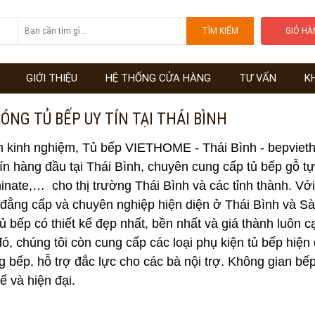
GIỎ H
GIỚI THIỆU
HỆ THỐNG CỬA HÀNG
TƯ VẤN
K
ĐÓNG TỦ BẾP UY TÍN TẠI THÁI BÌNH
 kinh nghiệm, Tủ bếp VIETHOME - Thái Bình - bepvietho
tín hàng đầu tại Thái Bình, chuyên cung cấp tủ bếp gỗ tự
inate,… cho thị trường Thái Bình và các tỉnh thành. Với 
ẳng cấp và chuyên nghiệp hiện diện ở Thái Bình và Sài
ủ bếp có thiết kế đẹp nhất, bền nhất và giá thành luôn c
ó, chúng tôi còn cung cấp các loại phụ kiện tủ bếp hiện 
g bếp, hỗ trợ đắc lực cho các bà nội trợ. Không gian b
tế và hiện đại.