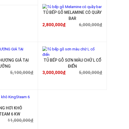
-53%
TỦ BẾP GỖ MELAMINE CÓ QUẦY
BAR
2,800,000
đ
6,000,000
đ
-29%
-40%
 HƯƠNG GIÁ TẠI
TỦ BẾP GỖ SƠN MÀU CHỮ L CỔ
ƯỞNG
ĐIỂN
5,100,000
đ
3,000,000
đ
5,000,000
đ
-23%
NG HƠI KHÔ
TEAM 6 KW
11,000,000
đ