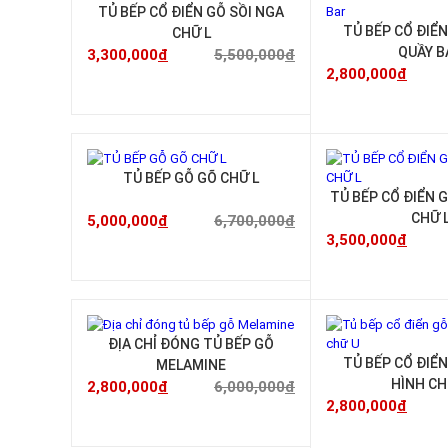
-40%
TỦ BẾP CỔ ĐIỂN GỖ SỒI NGA
TỦ BẾP CỔ ĐIỂ
CHỮ L
QUẦY B
3,300,000
đ
5,500,000
đ
2,800,000
đ
-25%
TỦ BẾP GỖ GÕ CHỮ L
TỦ BẾP CỔ ĐIỂN 
CHỮ 
5,000,000
đ
6,700,000
đ
3,500,000
đ
-53%
ĐỊA CHỈ ĐÓNG TỦ BẾP GỖ
TỦ BẾP CỔ ĐIỂN
MELAMINE
HÌNH CH
2,800,000
đ
6,000,000
đ
2,800,000
đ