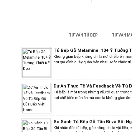
TƯ VẤN TỦ BẾP
TƯ VẤN M
TƯ VẤN
Tủ Bếp Gỗ Melamine: 10+ Ý Tưởng T
Không gian bếp không chỉ là nơi chế biến món 
nơi gia đình quây quần bên nhau. Một chiếc t
thẩm mỹ mà còn góp phần nâng cao sự tiện ng
gỗ melamine, bạn có vô vàn lựa chọn về màu sắ
trọng đến cổ điển, ấm cúng. Hãy cùng khám 
ấn tượng, giúp bạn tìm ra thiết kế hoàn hảo c
Dự Án Thực Tế Và Feedback Về Tủ 
Tủ bếp là một trong những yếu tố quan trọng tr
nơi chế biến món ăn mà còn là không gian ấm 
Bếp Việt Home, chúng tôi tự hào mang đến n
cao, phù hợp với nhu cầu và sở thích của từng
từ khách hàng và một số dự án thực tế tiêu bi
So Sánh Tủ Bếp Gỗ Tần Bì và Sồi N
Khi nhắc đến tủ bếp, gỗ không chỉ là vật liệu,