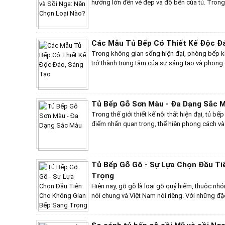
hưởng lớn đến vẻ đẹp và độ bền của tủ. Trong 
hai “ngôi sao” sáng giá là gỗ tần bì và gỗ sồi
bì với độ bền bỉ và giá cả phải chăng có đán
của gỗ sồi Nga? Hãy cùng khám phá và tìm ra 
bếp của bạn!
Các Mẫu Tủ Bếp Có Thiết Kế Độc Đ
Trong không gian sống hiện đại, phòng bếp k
trở thành trung tâm của sự sáng tạo và phong
không còn dừng lại ở tính tiện dụng, mà còn là
mỹ của gia chủ. Những mẫu tủ bếp có thiết kế
mang đến cho bạn nguồn cảm hứng mới mẻ, từ 
màu sắc đến cách bố trí thông minh, biến khôn
Tủ Bếp Gỗ Sơn Màu - Đa Dạng Sắc 
sáng tạo không giới hạn và đẳng cấp riêng biệ
Trong thế giới thiết kế nội thất hiện đại, tủ bế
điểm nhấn quan trọng, thể hiện phong cách và 
lựa chọn hiện nay, tủ bếp gỗ sơn màu nổi bật 
hợp giữa vẻ đẹp thẩm mỹ và chức năng tiện dụ
liệu, và công nghệ sơn mới nhất, tủ bếp gỗ 
sang trọng và đầy tinh tế, đáp ứng mọi nhu cầu
Tủ Bếp Gỗ Gõ - Sự Lựa Chọn Đầu Ti
Trọng
Hiện nay, gỗ gõ là loại gỗ quý hiếm, thuộc nhóm 
nói chung và Việt Nam nói riêng. Với những đ
sắc sang trọng và khả năng chống mối mọt, gỗ
cho các sản phẩm nội thất cao cấp. Trong đó,
đẹp thẩm mỹ mà còn có những ưu điểm vượt tr