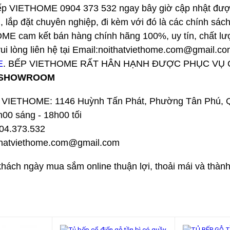
 VIETHOME 0904 373 532 ngay bây giờ cập nhật được giá
n, lắp đặt chuyên nghiệp, đi kèm với đó là các chính sác
m kết bán hàng chính hãng 100%, uy tín, chất lượng co
vui lòng liên hệ tại Email:noithatviethome.com@gmail.com, h
E
. BẾP VIETHOME RẤT HÂN HẠNH ĐƯỢC PHỤC VỤ Q
g SHOWROOM
VIETHOME: 1146 Huỳnh Tấn Phát, Phường Tân Phú,
00 sáng - 18h00 tối
904.373.532
ithatviethome.com@gmail.com
khách ngày mua sắm online thuận lợi, thoải mái và thàn