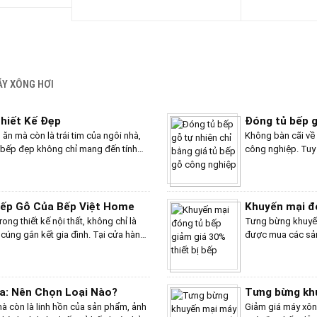
ÁY XÔNG HƠI
KHUYẾN MÃI
hiết Kế Đẹp
Đóng tủ bếp g
ăn mà còn là trái tim của ngôi nhà,
Không bàn cãi về 
ủ bếp đẹp không chỉ mang đến tính
công nghiệp. Tuy 
hi trong cuộc sống hàng ngày. Với
gỗ công nghiệp k
c và kiểu dáng, từ hiện đại, sang
nhiên....
phá hơn 10 mẫu tủ bếp gỗ melamine
ho không gian bếp của mình!
Bếp Gỗ Của Bếp Việt Home
Khuyến mại đó
ong thiết kế nội thất, không chỉ là
Tưng bừng khuyến
cúng gắn kết gia đình. Tại cửa hàng
được mua các sản 
hững sản phẩm tủ bếp gỗ chất lượng
bếp ga, lò nướng.
 gia đình. Dưới đây là những đánh giá
Giovani.... giảm g
ểu mà chúng tôi đã thực hiện.
ga: Nên Chọn Loại Nào?
Tưng bừng kh
 mà còn là linh hồn của sản phẩm, ảnh
Giảm giá máy xôn