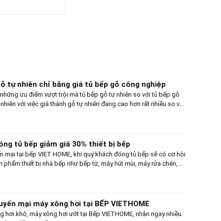
ỗ tự nhiên chỉ bằng giá tủ bếp gỗ công nghiệp
những ưu điểm vượt trội mà tủ bếp gỗ tự nhiên so với tủ bếp gỗ
nhiên với việc giá thành gỗ tự nhiên đang cao hơn rất nhiều so với
hiến cho nhiều khách hàng không lựa chọn được tủ bếp gỗ tự
ng tủ bếp giảm giá 30% thiết bị bếp
 mại tại bếp VIET HOME, khi quý khách đóng tủ bếp sẽ có cơ hội
phẩm thiết bị nhà bếp như bếp từ, máy hút mùi, máy rửa chén,
.. của các hãng nổi tiếng như Malloca, Bosch, Teka, Cata, Pramie,
iá lên tới 30%
uyến mại máy xông hơi tại BẾP VIETHOME
g hơi khô, máy xông hơi ướt tại Bếp VIETHOME, nhận ngay nhiều