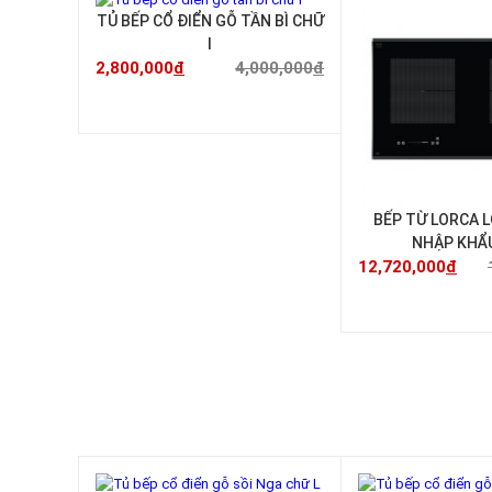
-30%
TỦ BẾP CỔ ĐIỂN GỖ TẦN BÌ CHỮ
I
2,800,000
đ
4,000,000
đ
BẾP TỪ LORCA L
NHẬP KHẨ
12,720,000
đ