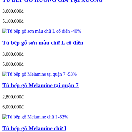
3,600,000
đ
5,100,000
đ
-40%
Tủ bếp gỗ sơn màu chữ L cổ điển
3,000,000
đ
5,000,000
đ
-53%
Tủ bếp gỗ Melamine tại quận 7
2,800,000
đ
6,000,000
đ
-53%
Tủ bếp gỗ Melamine chữ I