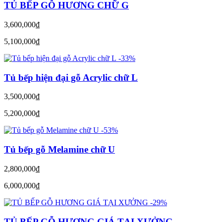
TỦ BẾP GỖ HƯƠNG CHỮ G
3,600,000
đ
5,100,000
đ
-33%
Tủ bếp hiện đại gỗ Acrylic chữ L
3,500,000
đ
5,200,000
đ
-53%
Tủ bếp gỗ Melamine chữ U
2,800,000
đ
6,000,000
đ
-29%
TỦ BẾP GỖ HƯƠNG GIÁ TẠI XƯỞNG