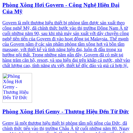
Phòng Xông Hơi Govern - Công Nghệ Hiện Đại
Của Mỹ
Govern là một thương hiệu thiết bị phòng tắm được sản xuất theo
công nghệ Mỹ, đã chính thức bước vào thị trường Đông Nam Á từ
cuối những năm 90, sau khi nhà máy sản xuất với dây chuyền công
nghệ tiên tiến của Govern đi vào hoạt động tại Malaysia. Thế mạnh
của Govern nằm ở các sản phẩm phòng tắm xông hơi và bồn tắm
massage, với thiết kế và tính năng hiện đại, luôn đi đầu trong xu
hướng nội thất. Trong những năm gần đây, Govern đã có mặt tại
hàng trăm căn hộ, resort, và spa hiện đại trên khắp cả nước, nhờ vào
chất lượng cao, tính năng ưu việt, thiết kế độc đáo và giá cả hợp lý.
Phòng Xông Hơi Gemy - Thương Hiệu Đến Từ Đức
Gemy là một thương hiệu thiết bị phòng tắm nổi tiếng của Đức, đã
chính thức tiến vào thị trường Châu Á từ cuối những năm 80. Ngay