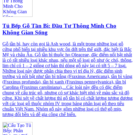
Tủ Bếp Gỗ Tần Bì: Đầu Tư Thông Minh Cho
Không Gian Sống
Gỗ tần bì, hay còn gọi là Ash wood, là một trong những loại gỗ
cứng phổ biến tại nhiều khu vực ôn đới trên thế giới, đặc biệt là Bắc
Mỹ và châu Âu. Gỗ tần bì thuộc họ Oleaceae, đặc điểm nổi bật nhất
là có rất nhiều loại khác nhau, nếu một số loại gỗ như óc chó, thông,
lim chỉ có 1 – 2 giống cơ bản thì dòng gỗ này lại có tới 5 – 7 loại.
Những loại này được phân chia theo vị trí địa lý, đặc điểm sinh
trưởng và nổi bật như tần bì trắng (Fraxinus Americana), tần bì vàng
(Fraxinus profunda), tần bì xanh (Fraxinus pennsylvanica), tần bì
Carolina (Fraxinus caroliniana),...Các loài này đều có đặc điểm
chung về cấu trúc gỗ, nhưng có sự khác biệt nhỏ về màu sắc và độ
cứng. Khi xét về chất lượng thì gỗ tần bì có chất lượng tương đương
với các loại gỗ thuộc nhóm IV trong bảng phân loại gỗ theo tiêu
chuẩn Việt Nam. Nhóm gỗ này gồm những loại có thớ gỗ mịn,
tương đối bền và dễ gia công chế biến.