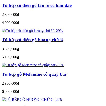
Tủ bếp cổ điển gỗ tần bì có bàn đảo
2,800,000
đ
4,000,000
đ
-29%
Tủ bếp cổ điển gỗ hương chữ U
3,600,000
đ
5,100,000
đ
-53%
Tủ bếp gỗ Melamine có quầy bar
2,800,000
đ
6,000,000
đ
-29%