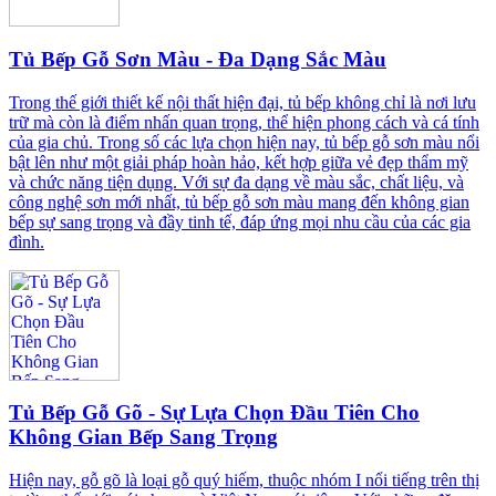
Tủ Bếp Gỗ Sơn Màu - Đa Dạng Sắc Màu
Trong thế giới thiết kế nội thất hiện đại, tủ bếp không chỉ là nơi lưu
trữ mà còn là điểm nhấn quan trọng, thể hiện phong cách và cá tính
của gia chủ. Trong số các lựa chọn hiện nay, tủ bếp gỗ sơn màu nổi
bật lên như một giải pháp hoàn hảo, kết hợp giữa vẻ đẹp thẩm mỹ
và chức năng tiện dụng. Với sự đa dạng về màu sắc, chất liệu, và
công nghệ sơn mới nhất, tủ bếp gỗ sơn màu mang đến không gian
bếp sự sang trọng và đầy tinh tế, đáp ứng mọi nhu cầu của các gia
đình.
Tủ Bếp Gỗ Gõ - Sự Lựa Chọn Đầu Tiên Cho
Không Gian Bếp Sang Trọng
Hiện nay, gỗ gõ là loại gỗ quý hiếm, thuộc nhóm I nổi tiếng trên thị