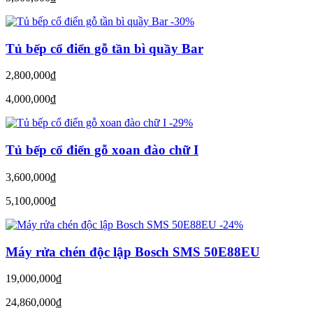
-30%
Tủ bếp cổ điển gỗ tần bì quầy Bar
2,800,000
đ
4,000,000
đ
-29%
Tủ bếp cổ điển gỗ xoan đào chữ I
3,600,000
đ
5,100,000
đ
-24%
Máy rửa chén độc lập Bosch SMS 50E88EU
19,000,000
đ
24,860,000
đ