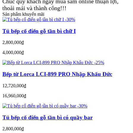
Chúc quý khách ngày mua sắm online thuận lợi,
thoải mái và thành công!!!
Sản phẩm khuyến mãi
-30%
Tủ bếp cổ điển gỗ tần bì chữ I
2,800,000
đ
4,000,000
đ
-25%
Bếp từ Lorca LCI-899 PRO Nhập Khẩu Đức
12,720,000
đ
16,960,000
đ
-30%
Tủ bếp cổ điển gỗ tần bì có quầy bar
2,800,000
đ