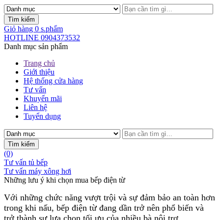
Giỏ hàng
0
s.phẩm
HOTLINE
0904373532
Danh mục sản phẩm
Trang chủ
Giới thiệu
Hệ thống cửa hàng
Tư vấn
Khuyến mãi
Liên hệ
Tuyển dụng
(0)
Tư vấn tủ bếp
Tư vấn máy xông hơi
Những lưu ý khi chọn mua bếp điện từ
Trang chủ
Giới thiệu
Với những chức năng vượt trội và sự đảm bảo an toàn hơn
Sản phẩm
trong khi nấu, bếp điện từ đang dần trở nên phổ biến và
TỦ BẾP
TỦ BẾP ĐẸP
trở thành sự lựa chọn tối ưu của nhiều bà nội trợ.