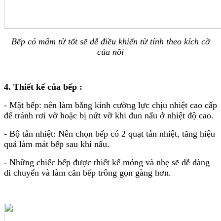
MÁY LỌC NƯỚC THÔNG MINH
MÁY LỌC NƯỚC GIA ĐÌNH
MÁY LỌC NƯỚC BÁN CÔNG NGHIỆP
MÁY LỌC NƯỚC CÔNG NGHIỆP
Bếp có mâm từ tốt sẽ dễ điều khiển từ tính theo kích cỡ
BẾP LIỀN LÒ
của nồi
GHẾ MASSAGE TOÀN THÂN
GIÀN NĂNG LƯỢNG MẶT TRỜI
Ghế Sofa
SEN TẮM
4. Thiết kế của bếp :
QUẠT TRẦN ĐÈN TRANG TRÍ
BÀN GHẾ NGOÀI TRỜI
- Mặt bếp: nên làm bằng kính cường lực chịu nhiệt cao cấp
TỦ CHẬU LAVABO
để tránh rơi vỡ hoặc bị nứt vỡ khi đun nấu ở nhiệt độ cao.
Giường SOFA
Hệ thống phân phối
- Bộ tản nhiệt: Nên chọn bếp có 2 quạt tản nhiệt, tăng hiệu
Khuyến mãi
Liên hệ
quả làm mát bếp sau khi nấu.
- Những chiếc bếp được thiết kế mỏng và nhẹ sẽ dễ dàng
di chuyển và làm căn bếp trông gọn gàng hơn.