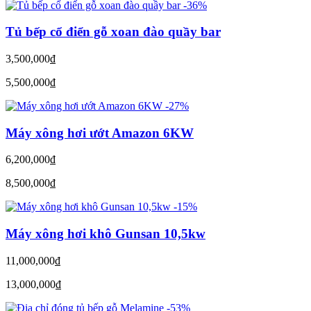
-36%
Tủ bếp cổ điển gỗ xoan đào quầy bar
3,500,000
đ
5,500,000
đ
-27%
Máy xông hơi ướt Amazon 6KW
6,200,000
đ
8,500,000
đ
-15%
Máy xông hơi khô Gunsan 10,5kw
11,000,000
đ
13,000,000
đ
-53%