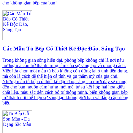
cho không gian bếp của bạn!
Các Mẫu Tủ Bếp Có Thiết Kế Độc Đáo, Sáng Tạo
Trong không gian sống hiện đại, phòng bếp không chỉ là nơi nấu
nướng mà còn trở thành trung tâm của sự sáng tạo và phong cách.
Việc lựa chọn một mẫu tủ bếp không còn dừng lại ở tính tiện dụng,
mà còn là cách để thể hiện cá tính và gu thẩm mỹ của gia chủ.
Những mẫu tủ bếp có thiết kế độc đáo, sáng tạo dưới đây sẽ mang
đến cho bạn nguồn cảm hứng mới mẻ, từ sự kết hợp hài hòa giữa
chất liệu, màu sắc đến cách bố trí thông minh, biến không gian bếp
trở thành nơi thể hiện sự sáng tạo không giới hạn và đẳng cấp riêng
biệt.