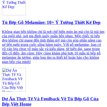
Tủ Bếp Gỗ Melamine: 10+ Ý Tưởng Thiết Kế Đẹp
Không gian bếp không chỉ là nơi chế biến món ăn mà còn là trái tim
của ngôi nhà, nơi gia đình quây quần bên nhau. Một chiếc tủ bếp
đẹp không chỉ mang đến tính thẩm mỹ mà còn góp phần nâng cao
sự tiện nghi trong cuộc sống hàng ngày. Với gỗ melamine, bạn có
vô vàn lựa chọn về màu sắc và kiểu dáng, từ hiện đại, sang trọng
đến cổ điển, ấm cúng. Hãy cùng khám phá hơn 10 mẫu tủ bếp gỗ
melamine ấn tượng, giúp bạn tìm ra thiết kế hoàn hảo cho không
gian bếp của mình!
Dự Án Thực Tế Và Feedback Về Tủ Bếp Gỗ Của
Bếp Việt Home