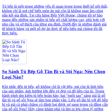
Tủ bếp là một trong những yếu tố quan trọng trong thiết kế nội thất,
không chỉ là nơi chế biến món ăn mà còn là không gian ấm cúng
gắn kết gia đình. Tại cửa hàng Bếp Việt Home, chúng tôi tự hào
mang đến những sản phẩm tủ bếp gỗ chất lượng cao, phù hợp với
nhu cầu và sở thích của từng gia đình. Dưới đây là những đánh giá
từ khách hàng và một số dự án thực tế tiêu biểu mà chúng tôi đã
thực hiện.
So Sánh Tủ Bếp Gỗ Tần Bì và Sồi Nga: Nên Chọn
Loại Nào?
Khi nhắc đến tủ bếp, gỗ không chỉ là vật liệu, mà còn là linh hồn
của sản phẩm, ảnh hưởng lớn đến vẻ đẹp và độ bền của tủ. Trong
hành trình tìm kiếm tủ bếp hoàn hảo, hai “ngôi sao” sáng giá là gỗ
tần bì và gỗ sồi Nga sẽ làm bạn phân vân. Liệu gỗ tần bì với độ bền
bỉ và giá cả phải chăng có đánh bại được sự sang trọng và đẳng cấp
của gỗ sồi Nga? Hãy cùng khám phá và tìm ra lựa chọn lý tưởng