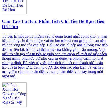
Cấu Tạo Tủ Bếp: Phân Tích Chi Tiết Để Bạn Hiểu
Rõ Hơn
Tủ bếp là một trong những yếu tố quan trọng nhất trong không gian
bếp, không chỉ đảm nhiệm vai trò lưu trữ mà còn góp phần tạo nên
vẻ đẹp tổng thể của căn bếp. Cấu tạo của tủ bếp ảnh hưởng trực tiếp
đến sự tiện lợi, bền bỉ và thẩm mỹ của không gian nấu nướng. Việc
hiểu rõ cấu tạo của tủ bếp sẽ giúp bạn lựa chọn và thiết kế một cách
thông minh, phù hợp với nhu cầu sử dụng và phong cách nội thất
của gia đình. Bài viết này sẽ phân tích chi tiết các thành phần cấu
tạo của tủ bếp, từ tủ trên, tủ dưới cho đến các phụ kiện và vật liệu,
mang đến cái nhìn toàn diện về sản phẩm thiết yếu này trong mỗi
ngôi nhà.