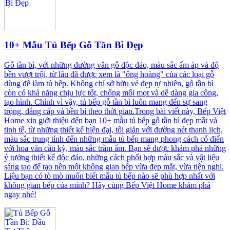
10+ Mẫu Tủ Bếp Gỗ Tần Bì Đẹp
Gỗ tần bì, với những đường vân gỗ độc đáo, màu sắc ấm áp và độ
bền vượt trội, từ lâu đã được xem là "ông hoàng" của các loại gỗ
dùng để làm tủ bếp. Không chỉ sở hữu vẻ đẹp tự nhiên, gỗ tần bì
còn có khả năng chịu lực tốt, chống mối mọt và dễ dàng gia công,
tạo hình. Chính vì vậy, tủ bếp gỗ tần bì luôn mang đến sự sang
trọng, đẳng cấp và bền bỉ theo thời gian.Trong bài viết này, Bếp Việt
Home xin giới thiệu đến bạn 10+ mẫu tủ bếp gỗ tần bì đẹp mắt và
tinh tế, từ những thiết kế hiện đại, tối giản với đường nét thanh lịch,
màu sắc trung tính đến những mẫu tủ bếp mang phong cách cổ điển
với hoa văn cầu kỳ, màu sắc trầm ấm. Bạn sẽ được khám phá những
ý tưởng thiết kế độc đáo, những cách phối hợp màu sắc và vật liệu
sáng tạo để tạo nên một không gian bếp vừa đẹp mắt, vừa tiện nghi.
Liệu bạn có tò mò muốn biết mẫu tủ bếp nào sẽ phù hợp nhất với
không gian bếp của mình? Hãy cùng Bếp Việt Home khám phá
ngay nhé!