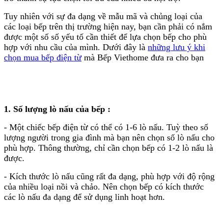
TỦ BẾP GỖ
TỦ BẾP NHẬP KHẨU
Tuy nhiên với sự đa dạng về mẫu mã và chủng loại của
TỦ BẾP CAO CẤP
các loại bếp trên thị trường hiện nay, bạn cần phải có nắm
TỦ BẾP GIÁ RẺ
được một số số yếu tố cần thiết để lựa chọn bếp cho phù
TỦ BẾP BIỆT THỰ
hợp với nhu cầu của mình. Dưới đây là
những lưu ý khi
TỦ BẾP NHÀ PHỐ
chọn mua bếp điện từ
mà Bếp Viethome đưa ra cho bạn
TỦ BẾP CHUNG CƯ
TỦ BẾP HIỆN ĐẠI
TỦ BẾP CỔ ĐIỂN
MÁY XÔNG HƠI
MÁY XÔNG HƠI KHÔ
MÁY XÔNG HƠI ƯỚT
1. Số lượng lò nấu của bếp :
MÁY XÔNG HƠI GIÁ RẺ
MÁY XÔNG HƠI GIA ĐÌNH
- Một chiếc bếp điện từ có thể có 1-6 lò nấu. Tuỳ theo số
MÁY XÔNG HƠI NHẬT
lượng người trong gia đình mà bạn nên chọn số lò nấu cho
MÁY XÔNG HƠI HÀN QUỐC
MÁY XÔNG HƠI NHẬP KHẨU
phù hợp. Thông thường, chỉ cần chọn bếp có 1-2 lò nấu là
PHÒNG XÔNG HƠI
được.
PHÒNG XÔNG HƠI NHẬP KHẨU
PHÒNG XÔNG HƠI GIÁ RẺ
- Kích thước lò nấu cũng rất đa dạng, phù hợp với độ rộng
PHÒNG XÔNG HƠI KHÔ
của nhiều loại nồi và chảo. Nên chọn bếp có kích thước
PHÒNG XÔNG HƠI ƯỚT
các lò nấu đa dạng để sử dụng linh hoạt hơn.
PHÒNG XÔNG HƠI ƯỚT KHÔ KẾT HỢP
PHÒNG XÔNG HƠI TỰ THIẾT KẾ
PHÒNG XÔNG HƠI GIA ĐÌNH