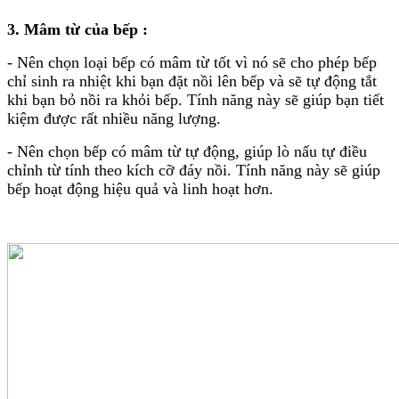
MÁY SẤY BÁT TREO TƯỜNG
3. Mâm từ của bếp :
MÁY SẤY BÁT ÂM TỦ
TỦ KHỬ TRÙNG
- Nên chọn loại bếp có mâm từ tốt vì nó sẽ cho phép bếp
TỦ KHỬ TRÙNG NHÀ HÀNG
TỦ KHỬ TIỆT TRÙNG LÀM MÁT
chỉ sinh ra nhiệt khi bạn đặt nồi lên bếp và sẽ tự động tắt
TỦ KHỬ TIỆT TRÙNG LÀM MÁT
khi bạn bỏ nồi ra khỏi bếp. Tính năng này sẽ giúp bạn tiết
TỦ TIỆT TRÙNG LÒ NƯỚNG 2IN1
kiệm được rất nhiều năng lượng.
TỦ TIỆT TRÙNG ÂM TỦ
TỦ TIỆT TRÙNG CẢM ỨNG ĐỨNG
- Nên chọn bếp có mâm từ tự động, giúp lò nấu tự điều
BẾP HỒNG NGOẠI
chỉnh từ tính theo kích cỡ đáy nồi. Tính năng này sẽ giúp
BẾP HỒNG NGOẠI NĂM BẾP
bếp hoạt động hiệu quả và linh hoạt hơn.
BẾP HỒNG NGOẠI BA BẾP
BẾP HỒNG NGOẠI ĐÔI
BẾP HỒNG NGOẠI ĐƠN
BẾP HỒNG NGOẠI BỐN BẾP
LÒ NƯỚNG
NỒI TỪ
THIẾT KẾ NỘI THẤT NGUYÊN CĂN
LÒ VI SÓNG
LÒ VI SÓNG KẾT HỢP NƯỚNG
LÒ VI SÓNG ÂM
LÒ VI SÓNG DMESTIK
CHẬU RỬA CHÉN
VÒI RỬA CHÉN
MÁY LỌC NƯỚC