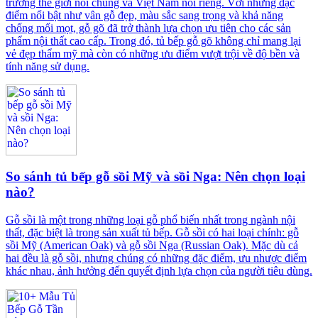
trường thế giới nói chung và Việt Nam nói riêng. Với những đặc
điểm nổi bật như vân gỗ đẹp, màu sắc sang trọng và khả năng
chống mối mọt, gỗ gõ đã trở thành lựa chọn ưu tiên cho các sản
phẩm nội thất cao cấp. Trong đó, tủ bếp gỗ gõ không chỉ mang lại
vẻ đẹp thẩm mỹ mà còn có những ưu điểm vượt trội về độ bền và
tính năng sử dụng.
So sánh tủ bếp gỗ sồi Mỹ và sồi Nga: Nên chọn loại
nào?
Gỗ sồi là một trong những loại gỗ phổ biến nhất trong ngành nội
thất, đặc biệt là trong sản xuất tủ bếp. Gỗ sồi có hai loại chính: gỗ
sồi Mỹ (American Oak) và gỗ sồi Nga (Russian Oak). Mặc dù cả
hai đều là gỗ sồi, nhưng chúng có những đặc điểm, ưu nhược điểm
khác nhau, ảnh hưởng đến quyết định lựa chọn của người tiêu dùng.