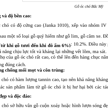
Gỗ óc chó Bắc Mỹ
 và độ bền cao:
 chó có độ cứng cao (Janka 1010), xếp vào nhóm IV t
sau một số loại gỗ quý hiếm như gỗ lim, gỗ căm xe. Đ
: 10.2%
. Điều này 
(từ khi gỗ tươi đến khi độ ẩm 6%)
ả năng chịu lực tốt và kháng lại những vết lõm, ma sát.
thọ của gỗ óc chó rất cao, có thể lên đến hàng chục n
ng đúng cách.
ng chống mối mọt và côn trùng:
 chó có hàm lượng tannin cao, tạo nên khả năng kháng
các sản phẩm làm từ gỗ óc chó ít bị hư hại bởi các tá
đẹp và độc đáo:
 chó sở hữu vân gỗ cuộn xoáy hoặc hình lượn sóng đẹ