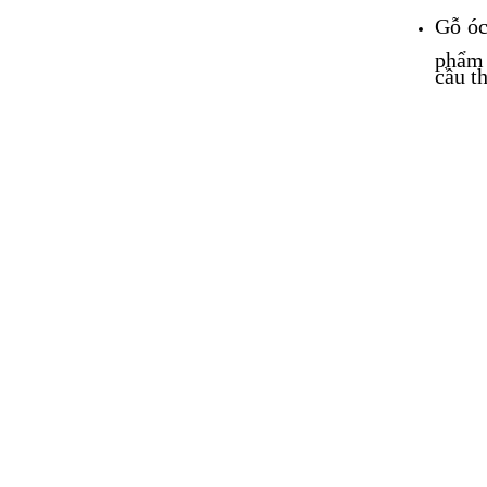
Gỗ óc
phẩm 
cầu t