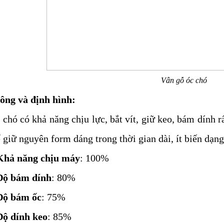
Vân gỗ óc chó
công và định hình:
 chó có
khả năng chịu lực, bắt vít, giữ keo, bám dính r
ể giữ nguyên form dáng trong thời gian dài, ít biến dạn
Khả năng chịu máy
: 100%
Độ bám dính
: 80%
Độ bám ốc
: 75%
Độ dính keo
: 85%