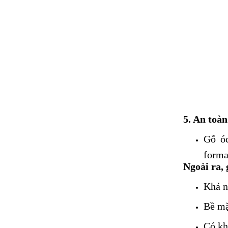
5. An toàn
Gỗ óc
forma
Ngoài ra, 
Khả n
Bề mặ
Có kh