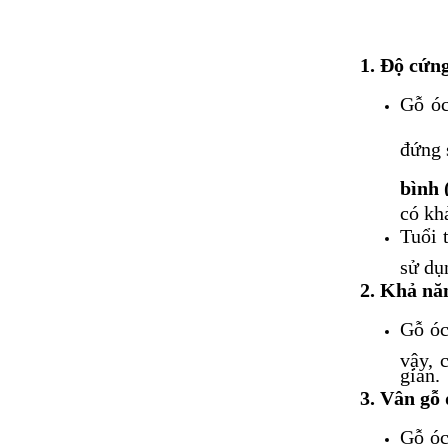
1. Độ cứng
Gỗ óc
đứng 
bình 
có kh
Tuổi 
sử dụ
2. Khả nă
Gỗ óc
vậy, 
gian.
3. Vân gỗ 
Gỗ óc