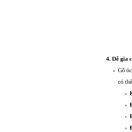
4. Dễ gia 
Gỗ óc
có th