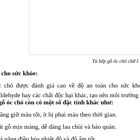
Tủ bếp gỗ óc chó chữ I
 cho sức khỏe:
 chó được đánh giá cao về độ an toàn cho sức kh
ldehyde hay các chất độc hại khác, tạo nên môi trường 
gỗ óc chó còn có một số đặc tính khác như:
ăng giữ màu tốt, ít bị phai màu theo thời gian.
t gỗ mịn màng, dễ dàng lau chùi và bảo quản.
ả năng điều hòa nhiệt độ và độ ẩm tốt.