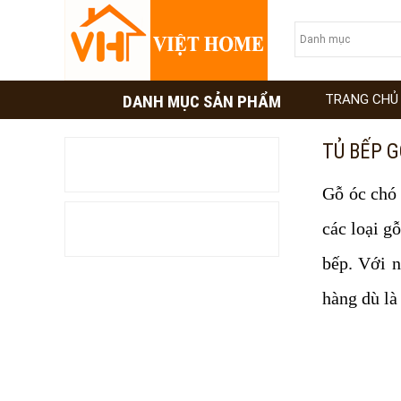
DANH MỤC SẢN PHẨM
TRANG CHỦ
TỦ BẾP G
TƯ VẤN TỦ BẾP
Gỗ óc chó 
TƯ VẤN MÁY XÔNG HƠI
các loại g
bếp. Với 
hàng dù là