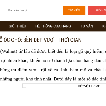
GIỎ H
GIỚI THIỆU
HỆ THỐNG CỬA HÀNG
TƯ VẤN
K
Ỗ ÓC CHÓ: BỀN ĐẸP VƯỢT THỜI GIAN
(Walnut) từ lâu đã được biết đến là loại gỗ quý hiếm, s
ỗ tự nhiên khác, khiến nó trở thành lựa chọn hàng đầu ch
những ưu điểm vượt trội về cả tính thẩm mỹ và chất 
 những người khó tính nhất. Dưới đây là một số đặc tính