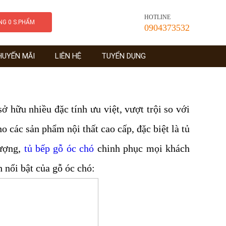
HOTLINE
ÀNG
0
S.PHẨM
0904373532
HUYẾN MÃI
LIÊN HỆ
TUYỂN DỤNG
ở hữu nhiều đặc tính ưu việt, vượt trội so với
o các sản phẩm nội thất cao cấp, đặc biệt là tủ
lượng,
tủ bếp gỗ óc chó
chinh phục mọi khách
 nổi bật của gỗ óc chó: