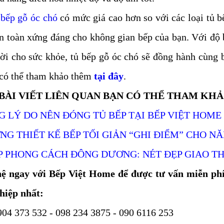
 bếp gỗ óc chó
có mức giá cao hơn so với các loại tủ b
n toàn xứng đáng cho không gian bếp của bạn. Với độ 
vời cho sức khỏe, tủ bếp gỗ óc chó sẽ đồng hành cùng 
có thể tham khảo thêm
tại đây
.
BÀI VIẾT LIÊN QUAN BẠN CÓ THỂ THAM KH
 LÝ DO NÊN ĐÓNG TỦ BẾP TẠI BẾP VIỆT HOME
NG THIẾT KẾ BẾP TỐI GIẢN “GHI ĐIỂM” CHO NĂ
P PHONG CÁCH ĐÔNG DƯƠNG: NÉT ĐẸP GIAO T
 dụng nhiều nhất ở Việt
hệ ngay với Bếp Việt Home để được tư vấn miễn phí 
đầu của người tiêu dùng, trong đó gỗ
hiều nhất, hãy tìm hiểu ưu điểm của
hiệp nhất:
khách hàng tin tưởng tuyệt đối.
904 373 532 - 098 234 3875 - 090 6116 253