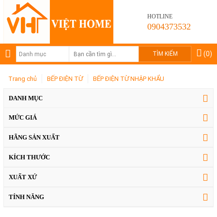
HOTLINE
0904373532
(0)
Trang chủ
BẾP ĐIỆN TỪ
BẾP ĐIỆN TỪ NHẬP KHẨU
DANH MỤC
MỨC GIÁ
HÃNG SẢN XUẤT
KÍCH THƯỚC
XUẤT XỨ
TÍNH NĂNG
Một số mẫu tủ bếp gỗ hương đang sử dụng
nhiều nhất ở Việt Nam