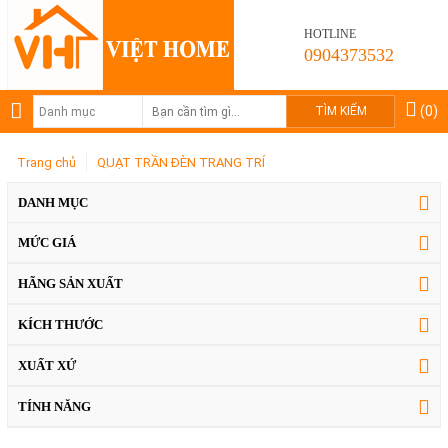
HOTLINE
0904373532
(0)
Trang chủ
QUẠT TRẦN ĐÈN TRANG TRÍ
DANH MỤC
MỨC GIÁ
HÃNG SẢN XUẤT
KÍCH THƯỚC
XUẤT XỨ
TÍNH NĂNG